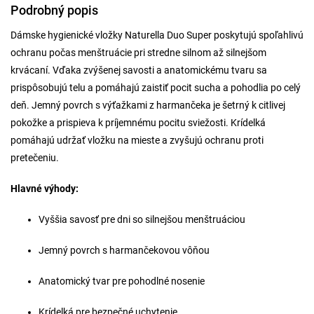
Podrobný popis
Dámske hygienické vložky Naturella Duo Super poskytujú spoľahlivú
ochranu počas menštruácie pri stredne silnom až silnejšom
krvácaní. Vďaka zvýšenej savosti a anatomickému tvaru sa
prispôsobujú telu a pomáhajú zaistiť pocit sucha a pohodlia po celý
deň. Jemný povrch s výťažkami z harmančeka je šetrný k citlivej
pokožke a prispieva k príjemnému pocitu sviežosti. Krídelká
pomáhajú udržať vložku na mieste a zvyšujú ochranu proti
pretečeniu.
Hlavné výhody:
Vyššia savosť pre dni so silnejšou menštruáciou
Jemný povrch s harmančekovou vôňou
Anatomický tvar pre pohodlné nosenie
Krídelká pre bezpečné uchytenie