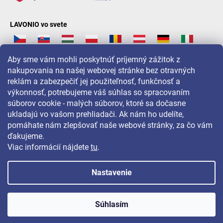
LAVONIO vo svete
Aby sme vám mohli poskytnúť príjemný zážitok z
nakupovania na našej webovej stránke bez otravných
reklám a zabezpečiť jej použiteľnosť, funkčnosť a
Pre akcie, súťaže a zľavy nás sledujte na:
výkonnosť, potrebujeme váš súhlas so spracovaním
súborov cookie - malých súborov, ktoré sa dočasne
ukladajú vo vašom prehliadači. Ak nám ho udelíte,
pomáhate nám zlepšovať naše webové stránky, za čo vám
ďakujeme.
Viac informácií nájdete
tu
.
Nastavenie
Copyright 2026
LAVONIO.sk
. Všetky práva vyhradené.
Súhlasím