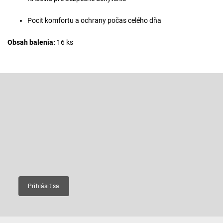
Pocit komfortu a ochrany počas celého dňa
Obsah balenia:
16 ks
Z
á
p
Odoberať newsletter
ä
t
Vložte svoj e-mail a my Vám budeme zasielať informácie o nových
produktoch na našom e-shope.
i
e
Email
Prihlásiť sa