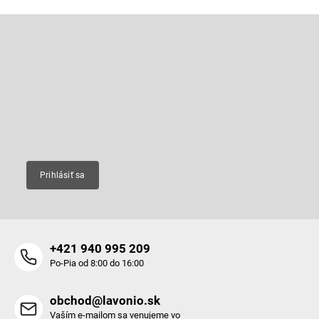
Z
á
p
Odoberať newsletter
ä
t
Vložte svoj e-mail a my Vám budeme zasielať informácie o nových
produktoch na našom e-shope.
i
e
Email
Prihlásiť sa
+421 940 995 209
Po-Pia od 8:00 do 16:00
obchod@lavonio.sk
Vaším e-mailom sa venujeme vo