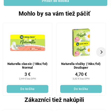
Pridať do košíka
Mohlo by sa vám tiež páčiť
Naturella classic (18ks/fol)
Naturella vložky (16ks/fol)
Normal
DouSuper
3 €
4,70 €
2,44 € bez DPH
3,82 € bez DPH
Do košíka
Do košíka
Zákazníci tiež nakúpili