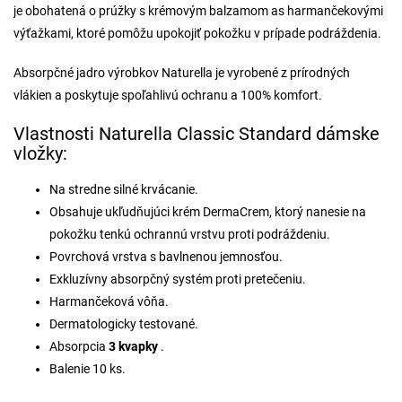
je obohatená o prúžky s krémovým balzamom as harmančekovými
výťažkami, ktoré pomôžu upokojiť pokožku v prípade podráždenia.
Absorpčné jadro výrobkov Naturella je vyrobené z prírodných
vlákien a poskytuje spoľahlivú ochranu a 100% komfort.
Vlastnosti Naturella Classic Standard dámske
vložky:
Na stredne silné krvácanie.
Obsahuje ukľudňujúci krém DermaCrem, ktorý nanesie na
pokožku tenkú ochrannú vrstvu proti podráždeniu.
Povrchová vrstva s bavlnenou jemnosťou.
Exkluzívny absorpčný systém proti pretečeniu.
Harmančeková vôňa.
Dermatologicky testované.
Absorpcia
3 kvapky
.
Balenie 10 ks.