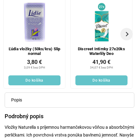
Ľúdia vložky (50ks/kra) Slip
Discreet Intímky 27x20ks
normal
Waterlily Deo
3,80 €
41,90 €
3,09 € bez DPH
34,07 € bez DPH
Do košíka
Do košíka
Popis
Podrobný popis
Vložky Naturella s príjemnou harmančekovou vôňou a absorbčnými
perličkami. Ich povrchová vrstva ponúka bavlnenú jemnosť. Navyše