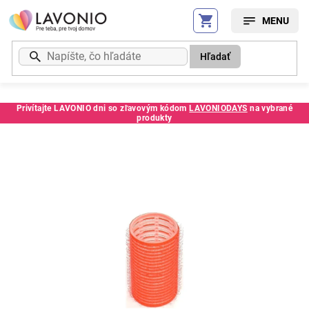
Prejsť
na
obsah
Hľadať
Privítajte LAVONIO dni so zľavovým kódom
LAVONIODAYS
na vybrané
produkty
Kód:
65