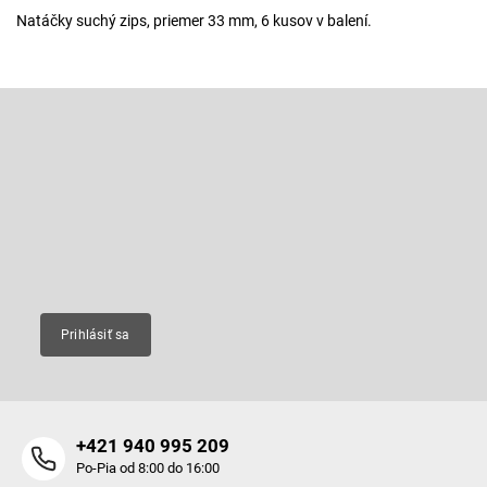
Natáčky suchý zips, priemer 33 mm, 6 kusov v balení.
Z
á
p
Odoberať newsletter
ä
t
Vložte svoj e-mail a my Vám budeme zasielať informácie o nových
produktoch na našom e-shope.
i
e
Email
Prihlásiť sa
+421 940 995 209
Po-Pia od 8:00 do 16:00