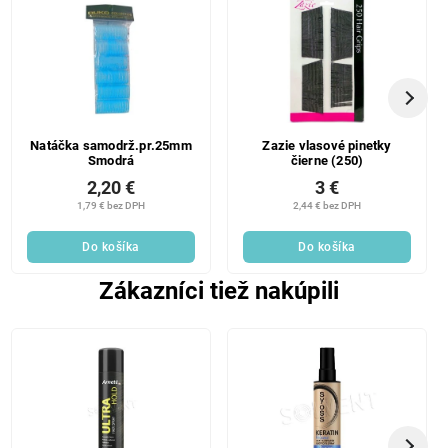
Natáčka samodrž.pr.25mm
Zazie vlasové pinetky
Smodrá
čierne (250)
2,20 €
3 €
1,79 € bez DPH
2,44 € bez DPH
Do košíka
Do košíka
Zákazníci tiež nakúpili