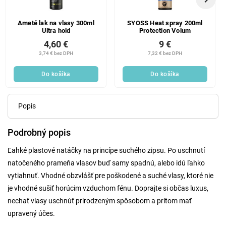
Ameté lak na vlasy 300ml
SYOSS Heat spray 200ml
Ultra hold
Protection Volum
4,60 €
9 €
3,74 € bez DPH
7,32 € bez DPH
Do košíka
Do košíka
Popis
Podrobný popis
Ľahké plastové natáčky na princípe suchého zipsu. Po uschnutí
natočeného prameňa vlasov buď samy spadnú, alebo idú ľahko
vytiahnuť. Vhodné obzvlášť pre poškodené a suché vlasy, ktoré nie
je vhodné sušiť horúcim vzduchom fénu. Doprajte si občas luxus,
nechať vlasy uschnúť prirodzeným spôsobom a pritom mať
upravený účes.