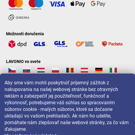
Možnosti doručenia
LAVONIO vo svete
Aby sme vám mohli poskytnúť príjemný zážitok z
nakupovania na našej webovej stránke bez otravných
reklám a zabezpečiť jej použiteľnosť, funkčnosť a
Pre akcie, súťaže a zľavy nás sledujte na:
výkonnosť, potrebujeme váš súhlas so spracovaním
súborov cookie - malých súborov, ktoré sa dočasne
ukladajú vo vašom prehliadači. Ak nám ho udelíte,
pomáhate nám zlepšovať naše webové stránky, za čo vám
ďakujeme.