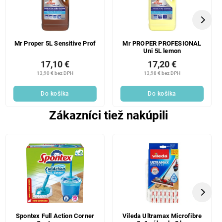
Mr Proper 5L Sensitive Prof
Mr PROPER PROFESIONAL
Uni 5L lemon
17,10 €
17,20 €
13,90 € bez DPH
13,98 € bez DPH
Do košíka
Do košíka
Zákazníci tiež nakúpili
Spontex Full Action Corner
Vileda Ultramax Microfibre