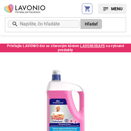
Prejsť
na
obsah
Hľadať
Privítajte LAVONIO dni so zľavovým kódom
LAVONIODAYS
na vybrané
produkty
Kód:
SC117849MT