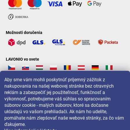
Možnosti doručenia
LAVONIO vo svete
Aby sme vám mohli poskytnúť príjemný zážitok z
nakupovania na našej webovej stránke bez otravných
reklám a zabezpečiť jej použiteľnosť, funkčnosť a
Pre akcie, súťaže a zľavy nás sledujte na:
výkonnosť, potrebujeme váš súhlas so spracovaním
súborov cookie - malých súborov, ktoré sa dočasne
ukladajú vo vašom prehliadači. Ak nám ho udelíte,
pomáhate nám zlepšovať naše webové stránky, za čo vám
ďakujeme.