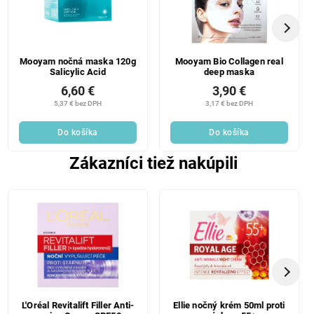
Mooyam nočná maska 120g
Mooyam Bio Collagen real
Salicylic Acid
deep maska
6,60 €
3,90 €
5,37 € bez DPH
3,17 € bez DPH
Do košíka
Do košíka
Zákazníci tiež nakúpili
L'Oréal Revitalift Filler Anti-
Ellie nočný krém 50ml proti