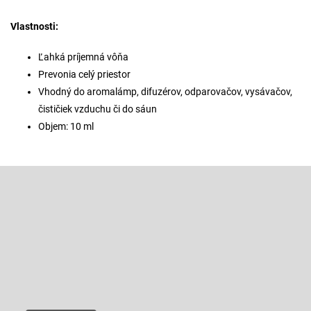
Vlastnosti:
Ľahká príjemná vôňa
Prevonia celý priestor
Vhodný do aromalámp, difuzérov, odparovačov, vysávačov,
čističiek vzduchu či do sáun
Objem: 10 ml
Z
á
p
Odoberať newsletter
ä
t
Vložte svoj e-mail a my Vám budeme zasielať informácie o nových
produktoch na našom e-shope.
i
e
Email