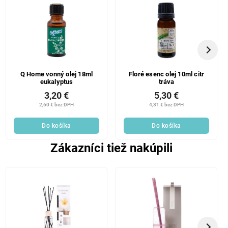
Q Home vonný olej 18ml
Floré esenc olej 10ml citr
eukalyptus
tráva
3,20 €
5,30 €
2,60 € bez DPH
4,31 € bez DPH
Do košíka
Do košíka
Zákazníci tiež nakúpili