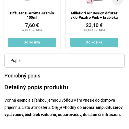
Diffuser D-Aróma Jazmín
Millefiori Air Design difuzér
100ml
sklo Puzdro Pink + krabička
7,60 €
23,10 €
6,18 € bez DPH
18,78 € bez DPH
Do košíka
Do košíka
Popis
Podrobný popis
Detailný popis produktu
Vonná esencia s ľahkou jemnou vôňou Vám vnesie do domova
príjemnú, čistú atmosféru. Olej je vhodný do
aromalámp, difuzérov,
vysávačov, čističiek vzduchu, odparovačov, do sáun či infrasáun.