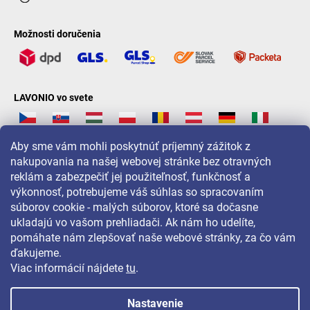
Možnosti doručenia
LAVONIO vo svete
Aby sme vám mohli poskytnúť príjemný zážitok z
nakupovania na našej webovej stránke bez otravných
reklám a zabezpečiť jej použiteľnosť, funkčnosť a
Pre akcie, súťaže a zľavy nás sledujte na:
výkonnosť, potrebujeme váš súhlas so spracovaním
súborov cookie - malých súborov, ktoré sa dočasne
ukladajú vo vašom prehliadači. Ak nám ho udelíte,
pomáhate nám zlepšovať naše webové stránky, za čo vám
ďakujeme.
Viac informácií nájdete
tu
.
Nastavenie