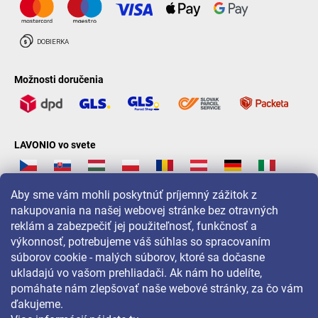
Možnosti doručenia
LAVONIO vo svete
Aby sme vám mohli poskytnúť príjemný zážitok z
nakupovania na našej webovej stránke bez otravných
reklám a zabezpečiť jej použiteľnosť, funkčnosť a
Pre akcie, súťaže a zľavy nás sledujte na:
výkonnosť, potrebujeme váš súhlas so spracovaním
súborov cookie - malých súborov, ktoré sa dočasne
ukladajú vo vašom prehliadači. Ak nám ho udelíte,
pomáhate nám zlepšovať naše webové stránky, za čo vám
ďakujeme.