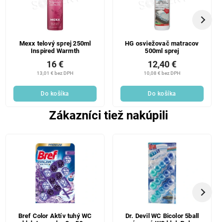
Mexx telový sprej 250ml
HG osviežovač matracov
Inspired Warmth
500ml sprej
16 €
12,40 €
13,01 € bez DPH
10,08 € bez DPH
Do košíka
Do košíka
Zákazníci tiež nakúpili
Bref Color Aktív tuhý WC
Dr. Devil WC Bicolor 5ball