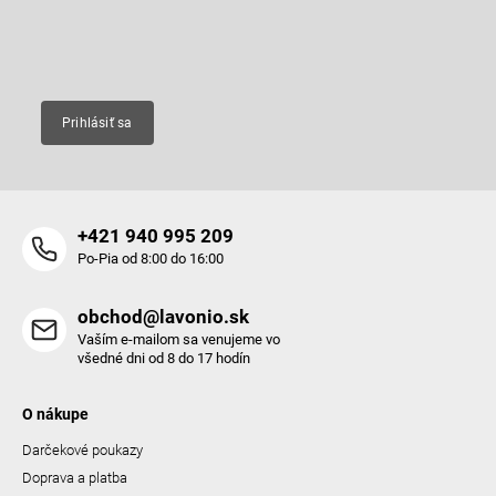
i
e
Email
Prihlásiť sa
+421 940 995 209
Po-Pia od 8:00 do 16:00
obchod@lavonio.sk
Vaším e-mailom sa venujeme vo
všedné dni od 8 do 17 hodín
O nákupe
Darčekové poukazy
Doprava a platba