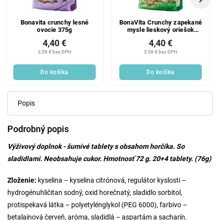
Bonavita crunchy lesné
BonaVita Crunchy zapekané
ovocie 375g
mysle lieskový oriešok
375g
4,40 €
4,40 €
3,58 € bez DPH
3,58 € bez DPH
Do košíka
Do košíka
Popis
Podrobný popis
Výživový doplnok - šumivé tablety s obsahom horčíka. So
sladidlami. Neobsahuje cukor. Hmotnosť 72 g. 20+4 tablety. (76g)
Zloženie:
kyselina – kyselina citrónová, regulátor kyslosti –
hydrogénuhličitan sodný, oxid horečnatý, sladidlo sorbitol,
protispekavá látka – polyetylénglykol (PEG 6000), farbivo –
betalaínová červeň, aróma, sladidlá – aspartám a sacharín.