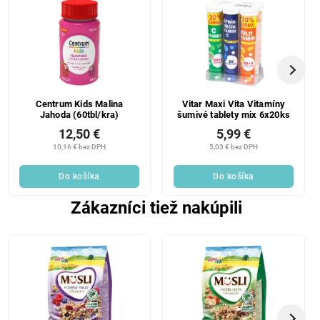
Centrum Kids Malina
Vitar Maxi Vita Vitamíny
Jahoda (60tbl/kra)
šumivé tablety mix 6x20ks
12,50 €
5,99 €
10,16 € bez DPH
5,03 € bez DPH
Do košíka
Do košíka
Zákazníci tiež nakúpili