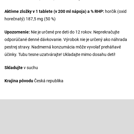
Aktívne zložky v 1 tablete (v 200 ml nápoja) a % RHP:
horčík (oxid
horečnatý) 187,5 mg (50 %)
Upozornenie:
Nie je určené pre deti do 12 rokov. Neprekračujte
odporúčané denné dávkovanie. Výrobok nie je určený ako náhrada
pestrej stravy. Nadmerná konzumácia môže vyvolať preháňavé
účinky. Tubu tesne uzatvárajte! Ukladajte mimo dosahu detí!
Skladujte
v suchu
Krajina pôvodu
Česká republika
Z
á
p
Odoberať newsletter
ä
t
Vložte svoj e-mail a my Vám budeme zasielať informácie o nových
produktoch na našom e-shope.