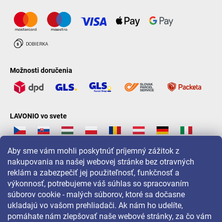
Možnosti doručenia
LAVONIO vo svete
Aby sme vám mohli poskytnúť príjemný zážitok z
nakupovania na našej webovej stránke bez otravných
reklám a zabezpečiť jej použiteľnosť, funkčnosť a
Pre akcie, súťaže a zľavy nás sledujte na:
výkonnosť, potrebujeme váš súhlas so spracovaním
súborov cookie - malých súborov, ktoré sa dočasne
ukladajú vo vašom prehliadači. Ak nám ho udelíte,
pomáhate nám zlepšovať naše webové stránky, za čo vám