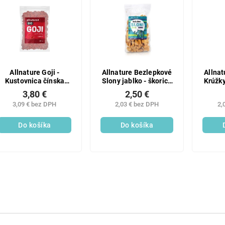
Allnature Goji -
Allnature Bezlepkové
Allna
Kustovnica čínska
Slony jablko - škorica
Krúžky
sušená BIO 100 g
80 g
3,80 €
2,50 €
3,09 € bez DPH
2,03 € bez DPH
2,
Do košíka
Do košíka