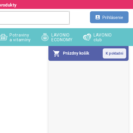
produkty
Kontakt
Veľkoobchod
Prihlásenie
Potraviny
LAVONIO
LAVONIO
a vitamíny
ECONOMY
club
Prázdny košík
B
o
č
n
ý
p
a
n
e
l