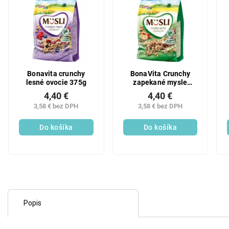
Bonavita crunchy
BonaVita Crunchy
lesné ovocie 375g
zapekané mysle
lieskový oriešok 375g
4,40 €
4,40 €
3,58 € bez DPH
3,58 € bez DPH
Do košíka
Do košíka
Popis