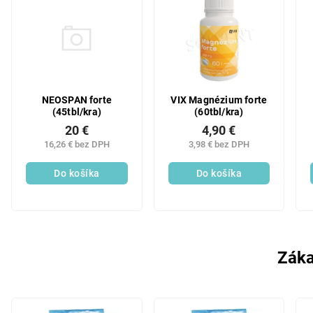
NEOSPAN forte
VIX Magnézium forte
(45tbl/kra)
(60tbl/kra)
20 €
4,90 €
16,26 € bez DPH
3,98 € bez DPH
Do košíka
Do košíka
Záka