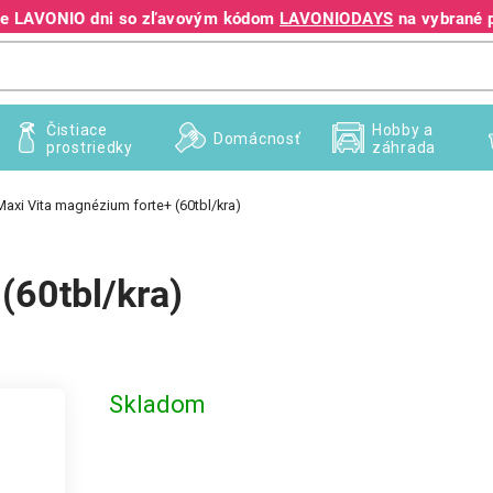
jte LAVONIO dni so zľavovým kódom
LAVONIODAYS
na vybrané 
+421 940 995 209
Čistiace
Hobby a
Domácnosť
prostriedky
záhrada
Maxi Vita magnézium forte+ (60tbl/kra)
(60tbl/kra)
Skladom