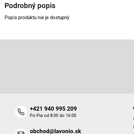
Podrobný popis
Popis produktu nie je dostupný
Z
á
p
Odoberať newsletter
ä
t
Vložte svoj e-mail a my Vám budeme zasielať informácie o 
i
produktoch na našom e-shope.
e
+421 940 995 209
Po-Pia od 8:00 do 16:00
obchod@lavonio.sk