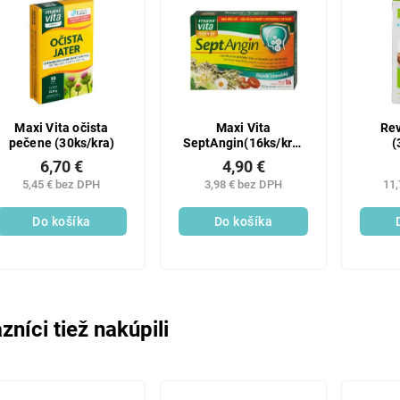
Maxi Vita očista
Maxi Vita
Rev
pečene (30ks/kra)
SeptAngin(16ks/kra)
(
Isl líšaj
6,70 €
4,90 €
5,45 € bez DPH
3,98 € bez DPH
11,
Do košíka
Do košíka
zníci tiež nakúpili