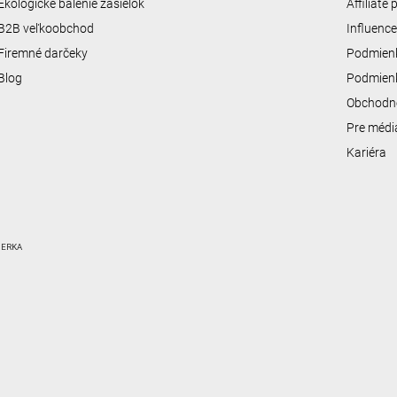
Ekologické balenie zásielok
Affiliate
B2B veľkoobchod
Influenc
Firemné darčeky
Podmienk
Blog
Podmienk
Obchodn
Pre médi
Kariéra