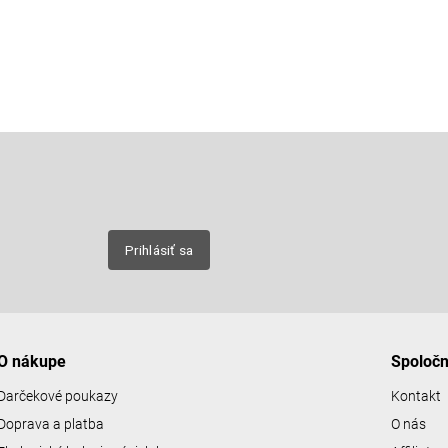
Email
nových
Prihlásiť sa
O nákupe
Spoloč
Darčekové poukazy
Kontakt
Doprava a platba
O nás