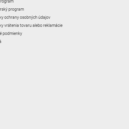
 program
erský program
y ochrany osobných údajov
y vrátenia tovaru alebo reklamácie
é podmienky
á