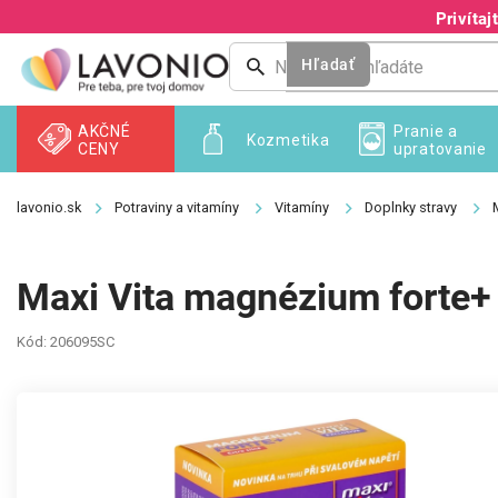
Prejsť
Privíta
na
obsah
Hľadať
AKČNÉ
Pranie a
Kozmetika
CENY
upratovanie
Potraviny a vitamíny
Vitamíny
Doplnky stravy
Maxi Vita magnézium forte+ 
Kód:
206095SC