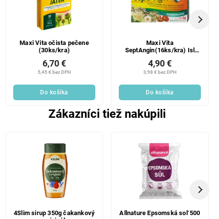
Maxi Vita očista pečene
Maxi Vita
(30ks/kra)
SeptAngin(16ks/kra) Isl
líšaj
6,70 €
4,90 €
5,45 € bez DPH
3,98 € bez DPH
Do košíka
Do košíka
Zákazníci tiež nakúpili
4Slim sirup 350g čakankový
Allnature Epsomská soľ 500