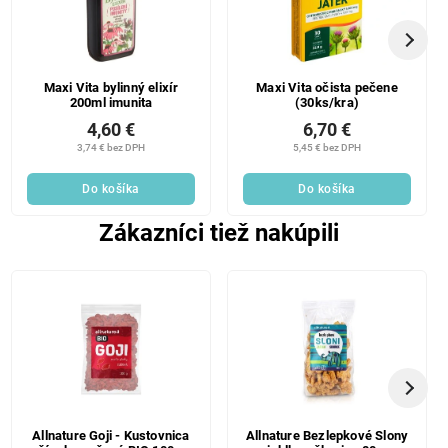
Maxi Vita bylinný elixír
Maxi Vita očista pečene
200ml imunita
(30ks/kra)
4,60 €
6,70 €
3,74 € bez DPH
5,45 € bez DPH
Do košíka
Do košíka
Zákazníci tiež nakúpili
Allnature Goji - Kustovnica
Allnature Bezlepkové Slony