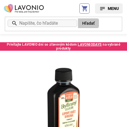
Prejsť
na
obsah
Hľadať
Privítajte LAVONIO dni so zľavovým kódom
LAVONIODAYS
na vybrané
produkty
Kód:
216397SC