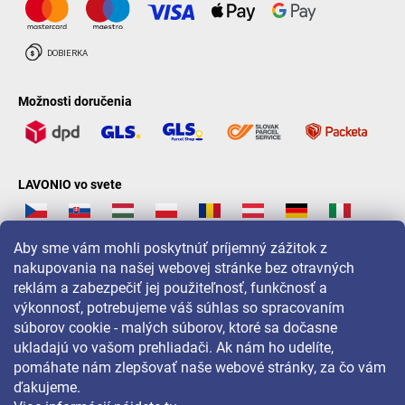
Možnosti doručenia
LAVONIO vo svete
Aby sme vám mohli poskytnúť príjemný zážitok z
nakupovania na našej webovej stránke bez otravných
reklám a zabezpečiť jej použiteľnosť, funkčnosť a
Pre akcie, súťaže a zľavy nás sledujte na:
výkonnosť, potrebujeme váš súhlas so spracovaním
súborov cookie - malých súborov, ktoré sa dočasne
ukladajú vo vašom prehliadači. Ak nám ho udelíte,
pomáhate nám zlepšovať naše webové stránky, za čo vám
ďakujeme.