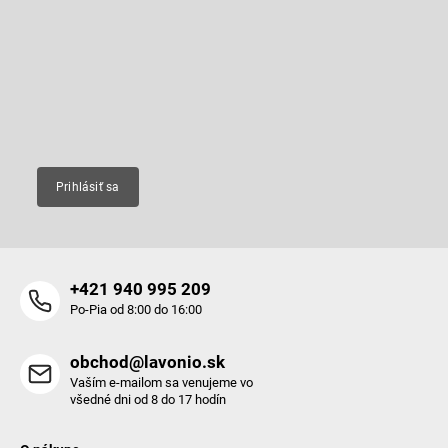
p
Odoberať newsletter
ä
t
Vložte svoj e-mail a my Vám budeme zasielať informácie o nových
produktoch na našom e-shope.
i
e
Email
Prihlásiť sa
+421 940 995 209
Po-Pia od 8:00 do 16:00
obchod@lavonio.sk
Vaším e-mailom sa venujeme vo
všedné dni od 8 do 17 hodín