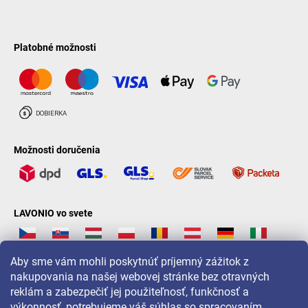
Platobné možnosti
Možnosti doručenia
LAVONIO vo svete
Aby sme vám mohli poskytnúť príjemný zážitok z
nakupovania na našej webovej stránke bez otravných
reklám a zabezpečiť jej použiteľnosť, funkčnosť a
Pre akcie, súťaže a zľavy nás sledujte na:
výkonnosť, potrebujeme váš súhlas so spracovaním