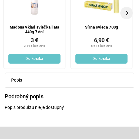
Madona vklad sviečka liata
Sírna svieca 700g
440g 7 dní
3 €
6,90 €
2,44 € bez DPH
5,61 € bez DPH
Do košíka
Do košíka
Popis
Podrobný popis
Popis produktu nie je dostupný
Z
á