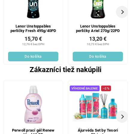
Lenor Unstoppables
Lenor Unstoppables
perličky Fresh 495g/40PD
perličky Ariel 270g/22PD
15,70 €
13,20 €
12,76 € bez DPH
10,73 € bez DPH
Do košíka
Do košíka
Zákazníci tiež nakúpili
VÝHODNÉ BALENIE
–2 %
Perwoll prací gél Renew
Ájurvéda Set by Tesori