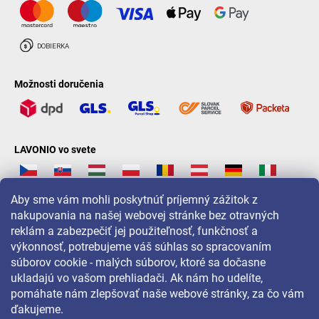
Možnosti doručenia
LAVONIO vo svete
Aby sme vám mohli poskytnúť príjemný zážitok z
nakupovania na našej webovej stránke bez otravných
reklám a zabezpečiť jej použiteľnosť, funkčnosť a
Pre akcie, súťaže a zľavy nás sledujte na:
výkonnosť, potrebujeme váš súhlas so spracovaním
súborov cookie - malých súborov, ktoré sa dočasne
ukladajú vo vašom prehliadači. Ak nám ho udelíte,
pomáhate nám zlepšovať naše webové stránky, za čo vám
ďakujeme.