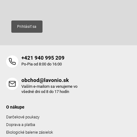
e
Email
Prihlásiť sa
+421 940 995 209
Po-Pia od 8:00 do 16:00
obchod@lavonio.sk
Vaším e-mailom sa venujeme vo
všedné dni od 8 do 17 hodín
O nákupe
Darčekové poukazy
Doprava a platba
Ekologické balenie zásielok