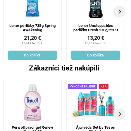
Lenor perličky 735g Spring
Lenor Unstoppables
Awakening
perličky Fresh 270g/22PD
21,20 €
13,20 €
17,24 € bez DPH
10,73 € bez DPH
Do košíka
Do košíka
Zákazníci tiež nakúpili
VÝHODNÉ BALENIE
–2 %
Perwoll prací gél Renew
Ájurvéda Set by Tesori