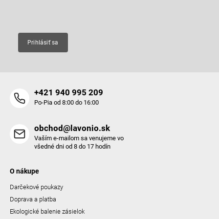
e
Email
Prihlásiť sa
+421 940 995 209
Po-Pia od 8:00 do 16:00
obchod@lavonio.sk
Vaším e-mailom sa venujeme vo
všedné dni od 8 do 17 hodín
O nákupe
Darčekové poukazy
Doprava a platba
Ekologické balenie zásielok