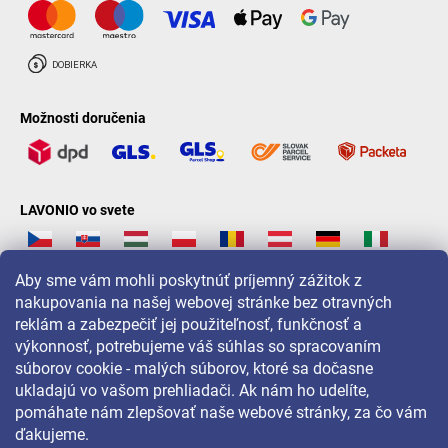
Možnosti doručenia
LAVONIO vo svete
Aby sme vám mohli poskytnúť príjemný zážitok z
nakupovania na našej webovej stránke bez otravných
reklám a zabezpečiť jej použiteľnosť, funkčnosť a
Pre akcie, súťaže a zľavy nás sledujte na:
výkonnosť, potrebujeme váš súhlas so spracovaním
súborov cookie - malých súborov, ktoré sa dočasne
ukladajú vo vašom prehliadači. Ak nám ho udelíte,
pomáhate nám zlepšovať naše webové stránky, za čo vám
ďakujeme.