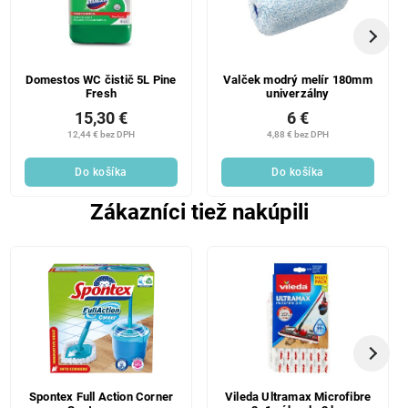
Domestos WC čistič 5L Pine
Valček modrý melír 180mm
Fresh
univerzálny
15,30 €
6 €
12,44 € bez DPH
4,88 € bez DPH
Do košíka
Do košíka
Zákazníci tiež nakúpili
Spontex Full Action Corner
Vileda Ultramax Microfibre