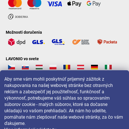
Možnosti doručenia
LAVONIO vo svete
Aby sme vám mohli poskytnúť príjemný zážitok z
nakupovania na našej webovej stránke bez otravných
reklám a zabezpečiť jej použiteľnosť, funkčnosť a
Pre akcie, súťaže a zľavy nás sledujte na:
výkonnosť, potrebujeme váš súhlas so spracovaním
súborov cookie - malých súborov, ktoré sa dočasne
ukladajú vo vašom prehliadači. Ak nám ho udelíte,
pomáhate nám zlepšovať naše webové stránky, za čo vám
ďakujeme.