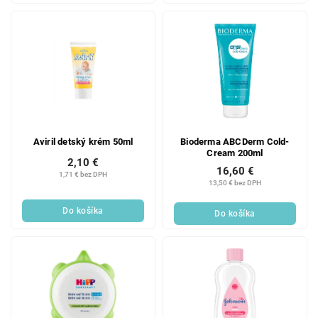
Aviril detský krém 50ml
Bioderma ABCDerm Cold-
Cream 200ml
2,10 €
16,60 €
1,71 € bez DPH
13,50 € bez DPH
Do košíka
Do košíka