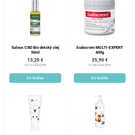
Saloos CBD Bio detský olej
Sudocrem MULTI-EXPERT
50ml
400g
13,20 €
25,90 €
10,73 € bez DPH
21,06 € bez DPH
Do košíka
Do košíka