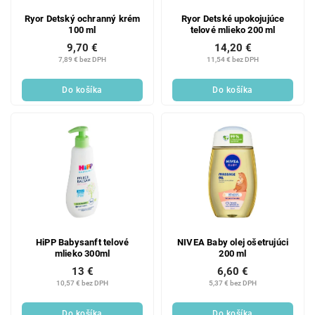
Ryor Detský ochranný krém
Ryor Detské upokojujúce
100 ml
telové mlieko 200 ml
9,70 €
14,20 €
7,89 € bez DPH
11,54 € bez DPH
Do košíka
Do košíka
HiPP Babysanft telové
NIVEA Baby olej ošetrujúci
mlieko 300ml
200 ml
13 €
6,60 €
10,57 € bez DPH
5,37 € bez DPH
Do košíka
Do košíka