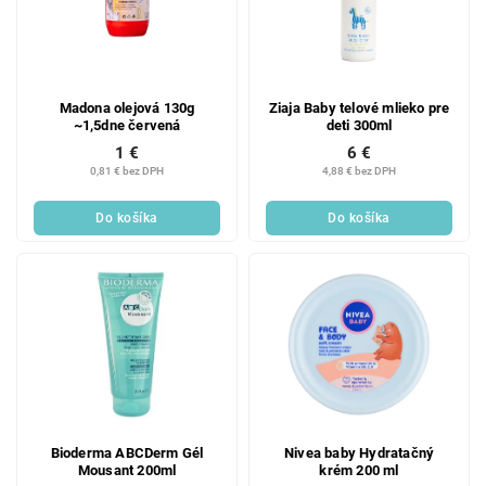
Madona olejová 130g
Ziaja Baby telové mlieko pre
~1,5dne červená
deti 300ml
1 €
6 €
0,81 € bez DPH
4,88 € bez DPH
Do košíka
Do košíka
Bioderma ABCDerm Gél
Nivea baby Hydratačný
Mousant 200ml
krém 200 ml