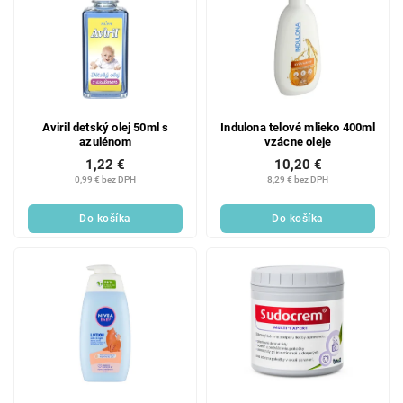
Aviril detský olej 50ml s
Indulona telové mlieko 400ml
azulénom
vzácne oleje
1,22 €
10,20 €
0,99 € bez DPH
8,29 € bez DPH
Do košíka
Do košíka