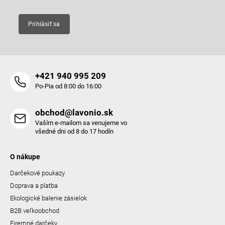
v
k
y
Prihlásiť sa
v
ý
p
i
s
+421 940 995 209
u
Po-Pia od 8:00 do 16:00
obchod@lavonio.sk
Vaším e-mailom sa venujeme vo
všedné dni od 8 do 17 hodín
O nákupe
Darčekové poukazy
Doprava a platba
Ekologické balenie zásielok
B2B veľkoobchod
Firemné darčeky