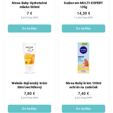
Nivea Baby Hydratačné
Sudocrem MULTI-EXPERT
mlieko 500ml
125g
7 €
14,30 €
5,69 € bez DPH
11,63 € bez DPH
Do košíka
Do košíka
Weleda dojčenský krém
Nivea Baby krém 100ml
30ml nechtíkový
ochrán na zadoček
7,80 €
7,40 €
6,34 € bez DPH
6,02 € bez DPH
Do košíka
Do košíka