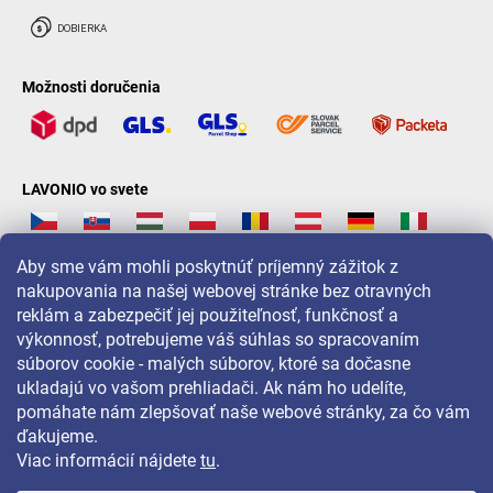
Možnosti doručenia
LAVONIO vo svete
Aby sme vám mohli poskytnúť príjemný zážitok z
nakupovania na našej webovej stránke bez otravných
reklám a zabezpečiť jej použiteľnosť, funkčnosť a
Pre akcie, súťaže a zľavy nás sledujte na:
výkonnosť, potrebujeme váš súhlas so spracovaním
súborov cookie - malých súborov, ktoré sa dočasne
ukladajú vo vašom prehliadači. Ak nám ho udelíte,
pomáhate nám zlepšovať naše webové stránky, za čo vám
ďakujeme.
Viac informácií nájdete
tu
.