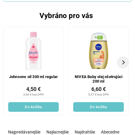
Vybráno pro vás
Johnsons oil 300 ml regular
NIVEA Baby olej ošetrujúci
200 ml
4,50 €
6,60 €
3,66 € bez DPH
5,37 € bez DPH
Do košíka
Do košíka
R
a
Najpredávanejšie
Najlacnejšie
Najdrahšie
Abecedne