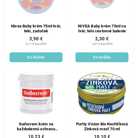
Nivea Baby krém 75ml tvár,
NIVEA Baby krém 75ml na
telo, zadoček
tvár, telo cestovné balenie
3,90 €
2,30 €
3,17 € bez DPH
1,87 € bez DPH
Do košíka
Do košíka
Sudocrem krém na
Purity Vision Bio Nechtíková
každodennú ochranu
Zinková masť 70 ml
pokožky 125 g
10,23 €
10,10 €