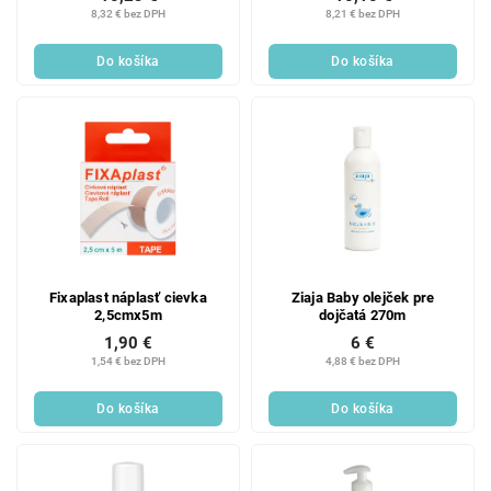
8,32 € bez DPH
8,21 € bez DPH
Do košíka
Do košíka
Fixaplast náplasť cievka
Ziaja Baby olejček pre
2,5cmx5m
dojčatá 270m
1,90 €
6 €
1,54 € bez DPH
4,88 € bez DPH
Do košíka
Do košíka