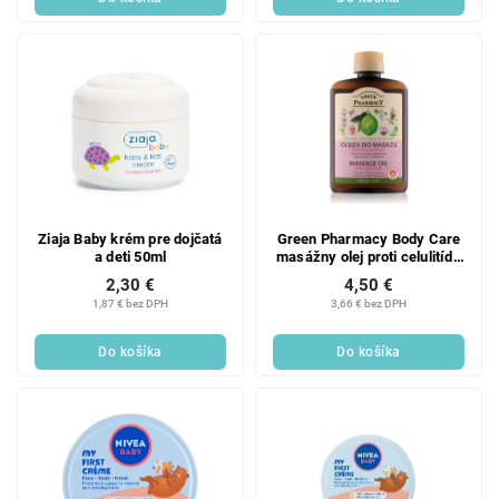
Ziaja Baby krém pre dojčatá
Green Pharmacy Body Care
a deti 50ml
masážny olej proti celulitíde
200 ml
2,30 €
4,50 €
1,87 € bez DPH
3,66 € bez DPH
Do košíka
Do košíka