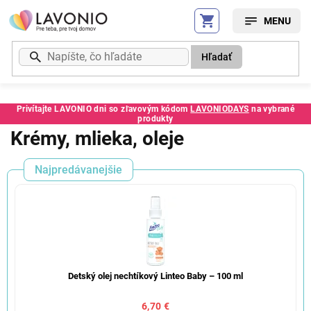
Prejsť
na
obsah
Hľadať
Privítajte LAVONIO dni so zľavovým kódom
LAVONIODAYS
na vybrané
produkty
Krémy, mlieka, oleje
Najpredávanejšie
Detský olej nechtíkový Linteo Baby – 100 ml
6,70 €