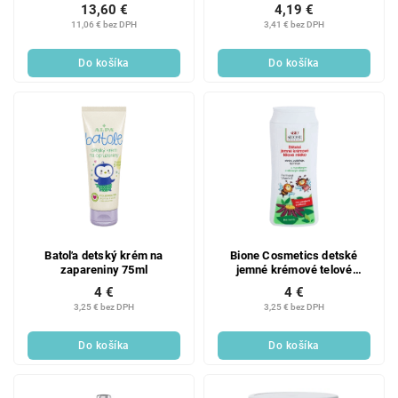
13,60 €
4,19 €
11,06 € bez DPH
3,41 € bez DPH
Do košíka
Do košíka
Batoľa detský krém na
Bione Cosmetics detské
zapareniny 75ml
jemné krémové telové
mlieko 200 ml
4 €
4 €
3,25 € bez DPH
3,25 € bez DPH
Do košíka
Do košíka