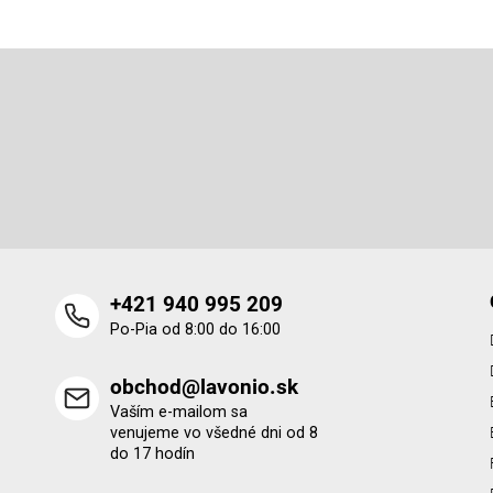
Z
á
p
Odoberať newsletter
ä
t
Vložte svoj e-mail a my Vám budeme zasielať informácie o 
i
produktoch na našom e-shope.
e
+421 940 995 209
Po-Pia od 8:00 do 16:00
obchod@lavonio.sk
Vaším e-mailom sa
venujeme vo všedné dni od 8
do 17 hodín