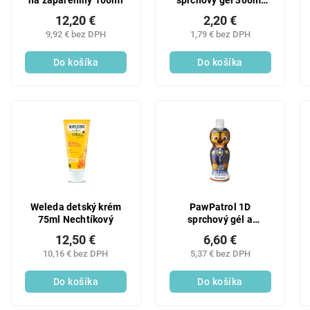
na zapareniny 100ml
sprchový gél 300ml
Cherry
12,20 €
2,20 €
9,92 € bez DPH
1,79 € bez DPH
Do košíka
Do košíka
Weleda detský krém
PawPatrol 1D
75ml Nechtíkový
sprchový gél a
šampón 400ml
12,50 €
6,60 €
10,16 € bez DPH
5,37 € bez DPH
Do košíka
Do košíka