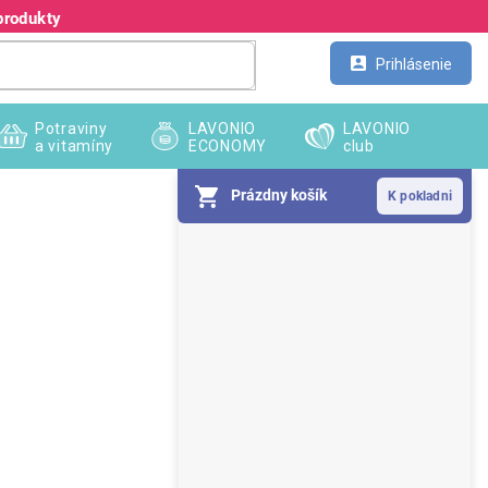
produkty
Kontakt
Veľkoobchod
Prihlásenie
Potraviny
LAVONIO
LAVONIO
a vitamíny
ECONOMY
club
Prázdny košík
B
o
č
n
ý
p
a
n
e
l