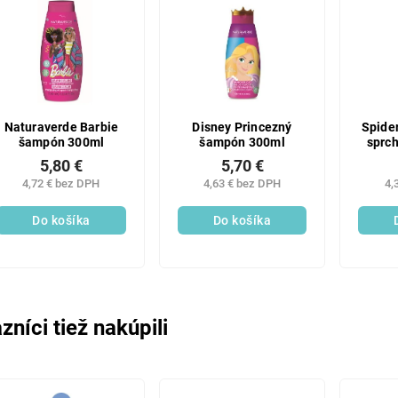
Naturaverde Barbie
Disney Princezný
Spide
šampón 300ml
šampón 300ml
sprc
5,80 €
5,70 €
4,72 € bez DPH
4,63 € bez DPH
4,
Do košíka
Do košíka
zníci tiež nakúpili