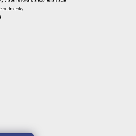
y vrátenia tovaru alebo reklamácie
é podmienky
á