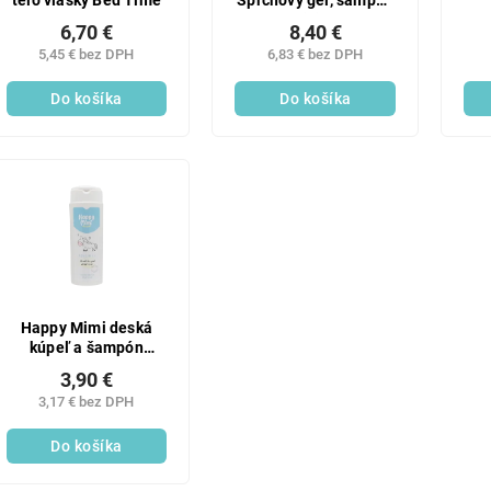
telo vlásky Bed Time
Sprchový gél, šampón
a kondicionér po
6,70 €
8,40 €
plávaní jahoda a
5,45 € bez DPH
6,83 € bez DPH
mäta, 250 ml
Do košíka
Do košíka
Happy Mimi deská
kúpeľ a šampón
250ml
3,90 €
3,17 € bez DPH
Do košíka