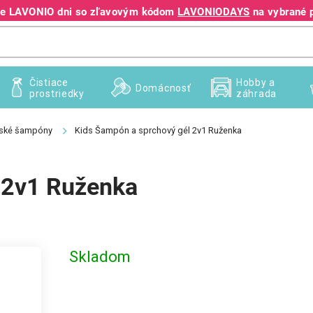
jte LAVONIO dni so zľavovým kódom
LAVONIODAYS
na vybrané 
+421 940 995 209
Čistiace
Hobby a
Domácnosť
prostriedky
záhrada
ské šampóny
Kids Šampón a sprchový gél 2v1 Ruženka
 2v1 Ruženka
Skladom