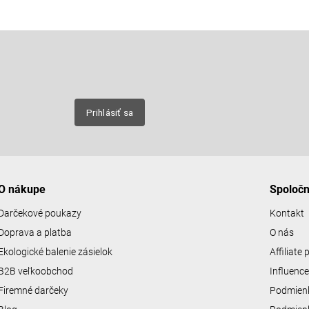
Email
nových
Prihlásiť sa
O nákupe
Spoloč
Darčekové poukazy
Kontakt
Doprava a platba
O nás
Ekologické balenie zásielok
Affiliate
B2B veľkoobchod
Influenc
Firemné darčeky
Podmienk