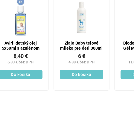
Aviril detský olej
Ziaja Baby telové
Biod
5x50ml s azulénom
mlieko pre deti 300ml
Gél 
8,40 €
6 €
6,83 € bez DPH
4,88 € bez DPH
11,
Do košíka
Do košíka