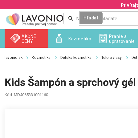
Prejsť
Privíta
na
obsah
Hľadať
AKČNÉ
Pranie a
Kozmetika
CENY
upratovanie
Kozmetika
Detská kozmetika
Telo a vlasy
Det
Kids Šampón a sprchový gél
Kód:
MD4065331001160