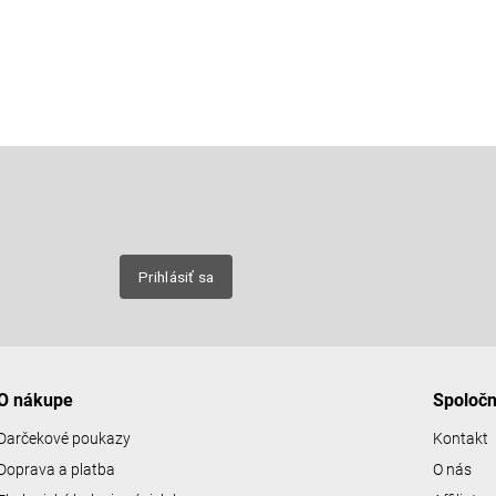
Email
nových
Prihlásiť sa
O nákupe
Spoloč
Darčekové poukazy
Kontakt
Doprava a platba
O nás