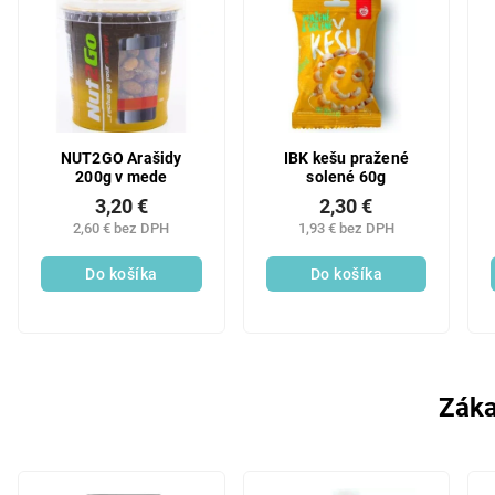
NUT2GO Arašidy
IBK kešu pražené
200g v mede
solené 60g
3,20 €
2,30 €
2,60 € bez DPH
1,93 € bez DPH
Do košíka
Do košíka
Záka