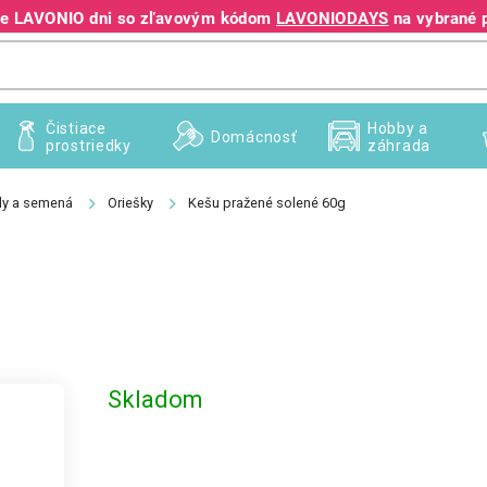
jte LAVONIO dni so zľavovým kódom
LAVONIODAYS
na vybrané 
+421 940 995 209
Čistiace
Hobby a
Domácnosť
prostriedky
záhrada
dy a semená
Oriešky
Kešu pražené solené 60g
Skladom