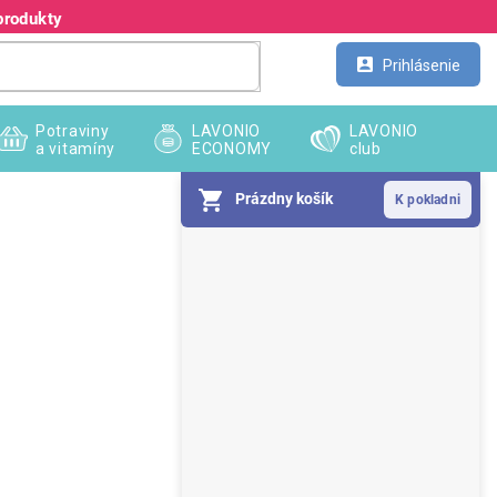
produkty
Kontakt
Veľkoobchod
Prihlásenie
Potraviny
LAVONIO
LAVONIO
a vitamíny
ECONOMY
club
Prázdny košík
B
o
č
n
ý
p
a
n
e
l