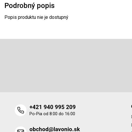
Podrobný popis
Popis produktu nie je dostupný
Z
á
p
Odoberať newsletter
ä
t
Vložte svoj e-mail a my Vám budeme zasielať informácie o 
i
produktoch na našom e-shope.
e
+421 940 995 209
Po-Pia od 8:00 do 16:00
obchod@lavonio.sk