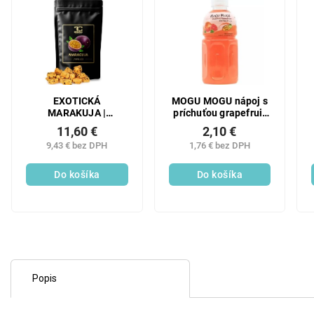
EXOTICKÁ
MOGU MOGU nápoj s
MARAKUJA |
príchuťou grapefruit
lyofilizované kocky,
320ML
11,60 €
2,10 €
ovocie sušené
9,43 € bez DPH
1,76 € bez DPH
mrazom
Do košíka
Do košíka
Popis