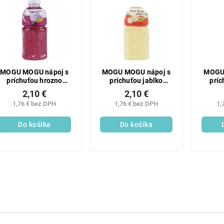
SALECODE:LAVONIODAYS:5:%
SALECODE
MOGU MOGU nápoj s
MOGU MOGU nápoj s
MOGU 
príchuťou hrozno
príchuťou jablko
príc
320ML (NUOC NHO)
320ML (NUOC TAO)
2,10 €
2,10 €
1,76 € bez DPH
1,76 € bez DPH
1,
Do košíka
Do košíka