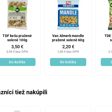
TDF kešu pražené
Van Almerk mandle
TDE 
solené 100g
pražené solené 60g
s
3,50 €
2,20 €
2,94 € bez DPH
1,85 € bez DPH
2,
Do košíka
Do košíka
zníci tiež nakúpili