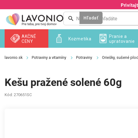
Prejsť
Privíta
na
obsah
Hľadať
AKČNÉ
Pranie a
Kozmetika
CENY
upratovanie
Potraviny a vitamíny
Potraviny
Oriešky, sušené plo
Kešu pražené solené 60g
Kód:
270651SC