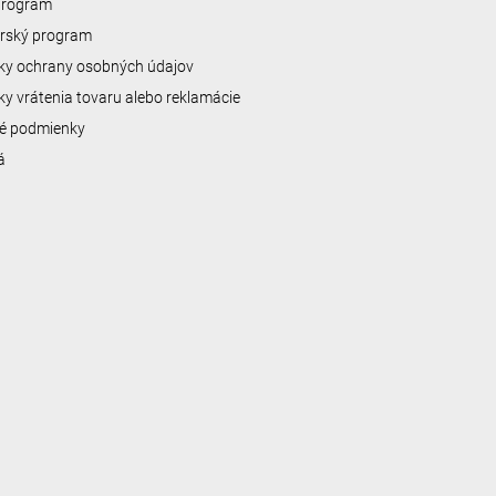
 program
erský program
y ochrany osobných údajov
y vrátenia tovaru alebo reklamácie
é podmienky
á