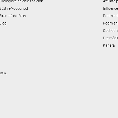
Ekologické balenie zásielok
Affiliate
B2B veľkoobchod
Influenc
Firemné darčeky
Podmienk
Blog
Podmienk
Obchodn
Pre médi
Kariéra