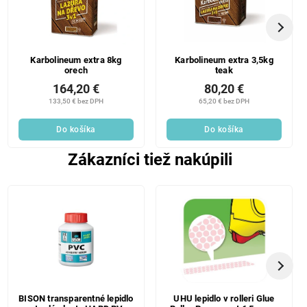
Karbolineum extra 8kg
Karbolineum extra 3,5kg
orech
teak
164,20 €
80,20 €
133,50 € bez DPH
65,20 € bez DPH
Do košíka
Do košíka
Zákazníci tiež nakúpili
BISON transparentné lepidlo
UHU lepidlo v rolleri Glue