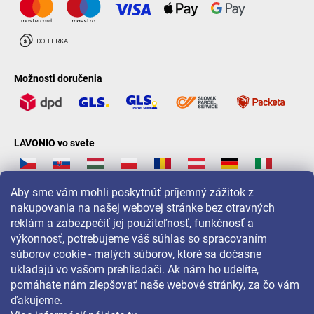
Možnosti doručenia
LAVONIO vo svete
Aby sme vám mohli poskytnúť príjemný zážitok z
nakupovania na našej webovej stránke bez otravných
reklám a zabezpečiť jej použiteľnosť, funkčnosť a
Pre akcie, súťaže a zľavy nás sledujte na:
výkonnosť, potrebujeme váš súhlas so spracovaním
súborov cookie - malých súborov, ktoré sa dočasne
ukladajú vo vašom prehliadači. Ak nám ho udelíte,
pomáhate nám zlepšovať naše webové stránky, za čo vám
ďakujeme.