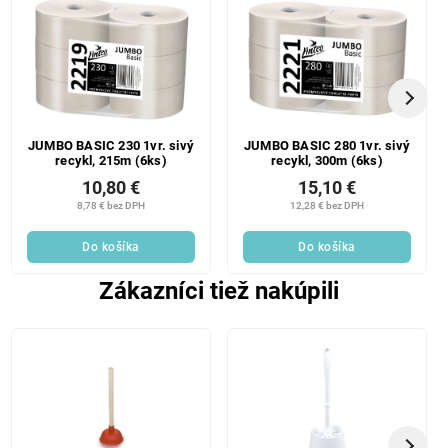
JUMBO BASIC 230 1vr. sivý
JUMBO BASIC 280 1vr. sivý
recykl, 215m (6ks)
recykl, 300m (6ks)
10,80 €
15,10 €
8,78 € bez DPH
12,28 € bez DPH
Do košíka
Do košíka
Zákazníci tiež nakúpili