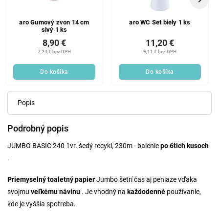
aro Gumový zvon 14 cm
aro WC Set biely 1 ks
sivý 1 ks
8,90 €
11,20 €
7,24 € bez DPH
9,11 € bez DPH
Do košíka
Do košíka
Popis
Podrobný popis
JUMBO BASIC 240 1vr. šedý recykl, 230m - balenie
po 6tich kusoch
.
Priemyselný toaletný papier
Jumbo šetrí čas aj peniaze vďaka
svojmu
veľkému návinu
. Je vhodný na
každodenné
používanie,
kde je vyššia spotreba.