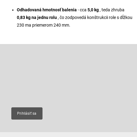
Odhadovaná hmotnosť balenia
- cca
5,0 kg
, teda zhruba
0,83 kg na jednu rolu
, čo zodpovedá konštrukcii role s dĺžkou
230 ma priemerom 240 mm.
Z
á
p
Odoberať newsletter
ä
t
Vložte svoj e-mail a my Vám budeme zasielať informácie o nových
produktoch na našom e-shope.
i
e
Email
Prihlásiť sa