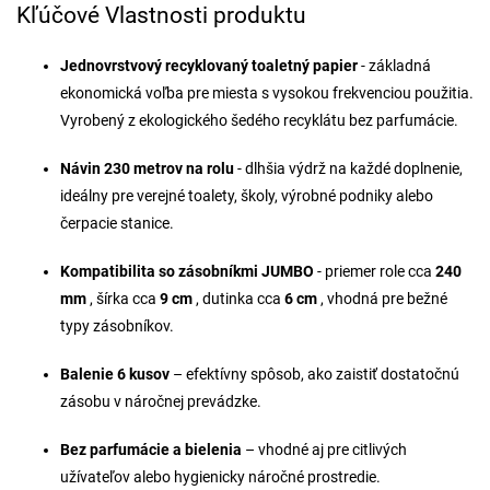
Kľúčové Vlastnosti produktu
Jednovrstvový recyklovaný toaletný papier
- základná
ekonomická voľba pre miesta s vysokou frekvenciou použitia.
Vyrobený z ekologického šedého recyklátu bez parfumácie.
Návin 230 metrov na rolu
- dlhšia výdrž na každé doplnenie,
ideálny pre verejné toalety, školy, výrobné podniky alebo
čerpacie stanice.
Kompatibilita so zásobníkmi JUMBO
- priemer role cca
240
mm
, šírka cca
9 cm
, dutinka cca
6 cm
, vhodná pre bežné
typy zásobníkov.
Balenie 6 kusov
– efektívny spôsob, ako zaistiť dostatočnú
zásobu v náročnej prevádzke.
Bez parfumácie a bielenia
– vhodné aj pre citlivých
užívateľov alebo hygienicky náročné prostredie.