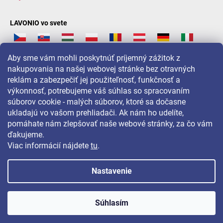
LAVONIO vo svete
Aby sme vám mohli poskytnúť príjemný zážitok z
nakupovania na našej webovej stránke bez otravných
reklám a zabezpečiť jej použiteľnosť, funkčnosť a
Pre akcie, súťaže a zľavy nás sledujte na:
výkonnosť, potrebujeme váš súhlas so spracovaním
súborov cookie - malých súborov, ktoré sa dočasne
ukladajú vo vašom prehliadači. Ak nám ho udelíte,
pomáhate nám zlepšovať naše webové stránky, za čo vám
ďakujeme.
Viac informácií nájdete
tu
.
Nastavenie
Copyright 2026
LAVONIO.sk
. Všetky práva vyhradené.
Súhlasím