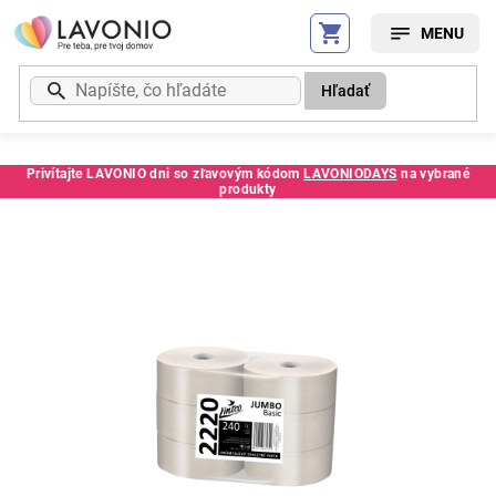
Prejsť
na
obsah
Hľadať
Privítajte LAVONIO dni so zľavovým kódom
LAVONIODAYS
na vybrané
produkty
Kód:
140793LI