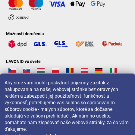
Možnosti doručenia
LAVONIO vo svete
Aby sme vám mohli poskytnúť príjemný zážitok z
nakupovania na našej webovej stránke bez otravných
reklám a zabezpečiť jej použiteľnosť, funkčnosť a
Pre akcie, súťaže a zľavy nás sledujte na:
výkonnosť, potrebujeme váš súhlas so spracovaním
súborov cookie - malých súborov, ktoré sa dočasne
ukladajú vo vašom prehliadači. Ak nám ho udelíte,
pomáhate nám zlepšovať naše webové stránky, za čo vám
ďakujeme.