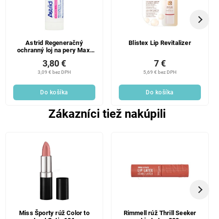
Astrid Regeneračný
Blistex Lip Revitalizer
ochranný loj na pery Maxi
19 g
3,80 €
7 €
3,09 € bez DPH
5,69 € bez DPH
Do košíka
Do košíka
Zákazníci tiež nakúpili
Miss Športy rúž Color to
Rimmell rúž Thrill Seeker