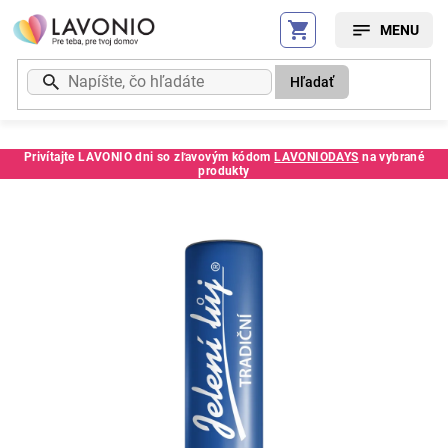
Prejsť
na
obsah
Hľadať
Privítajte LAVONIO dni so zľavovým kódom
LAVONIODAYS
na vybrané
produkty
Kód:
159325SC