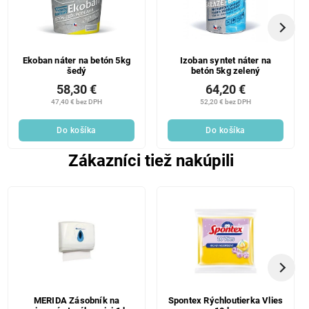
Ekoban náter na betón 5kg
Izoban syntet náter na
šedý
betón 5kg zelený
58,30 €
64,20 €
47,40 € bez DPH
52,20 € bez DPH
Do košíka
Do košíka
Zákazníci tiež nakúpili
MERIDA Zásobník na
Spontex Rýchloutierka Vlies