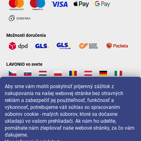
Možnosti doručenia
LAVONIO vo svete
Aby sme vám mohli poskytnúť príjemný zážitok z
nakupovania na našej webovej stránke bez otravných
reklám a zabezpečiť jej použiteľnosť, funkčnosť a
Pre akcie, súťaže a zľavy nás sledujte na:
výkonnosť, potrebujeme váš súhlas so spracovaním
súborov cookie - malých súborov, ktoré sa dočasne
ukladajú vo vašom prehliadači. Ak nám ho udelíte,
pomáhate nám zlepšovať naše webové stránky, za čo vám
ďakujeme.