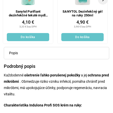
Sanytol Purifiant
SANYTOL Dezinfekčný gél
dezinfekčné tekuté mydlo
na ruky 250ml
250 ml
4,10 €
4,90 €
3,33 € bez DPH
3,98 € bez DPH
Do košíka
Do košíka
Popis
Podrobný popis
Každodenné
ošetrenie ľahko porušenej pokožky
a jej
ochrana pred
mikróbmi
. Obmedzuje riziko vzniku infekcií, pomáha chrániť pred
mikróbmi, má upokojujúce účinky, podporuje regeneráciu, navracia
vitalitu.
Charakteristika Indulona Profi SOS krém na ruky: