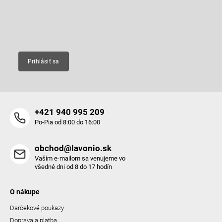
produktoch na našom e-shope.
i
e
Email
Prihlásiť sa
+421 940 995 209
Po-Pia od 8:00 do 16:00
obchod@lavonio.sk
Vaším e-mailom sa venujeme vo
všedné dni od 8 do 17 hodín
O nákupe
Darčekové poukazy
Doprava a platba