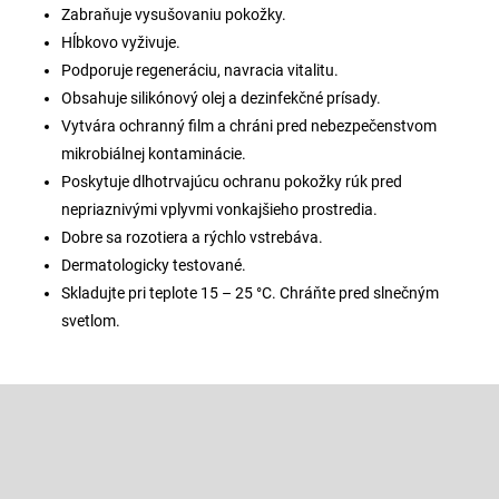
Zabraňuje vysušovaniu pokožky.
Hĺbkovo vyživuje.
Podporuje regeneráciu, navracia vitalitu.
Obsahuje silikónový olej a dezinfekčné prísady.
Vytvára ochranný film a chráni pred nebezpečenstvom
mikrobiálnej kontaminácie.
Poskytuje dlhotrvajúcu ochranu pokožky rúk pred
nepriaznivými vplyvmi vonkajšieho prostredia.
Dobre sa rozotiera a rýchlo vstrebáva.
Dermatologicky testované.
Skladujte pri teplote 15 – 25 °C. Chráňte pred slnečným
svetlom.
Z
á
p
Odoberať newsletter
ä
t
Vložte svoj e-mail a my Vám budeme zasielať informácie o nových