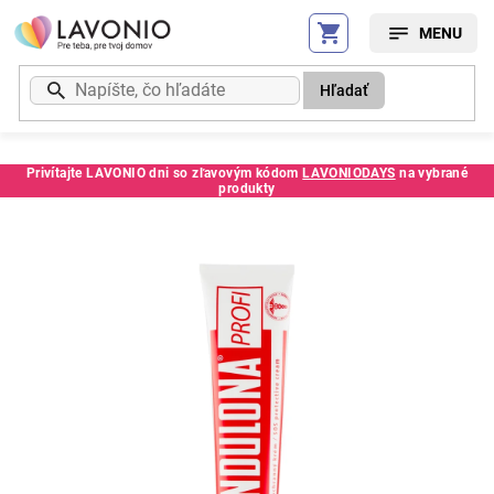
Prejsť
na
obsah
Hľadať
Privítajte LAVONIO dni so zľavovým kódom
LAVONIODAYS
na vybrané
produkty
Kód:
4295