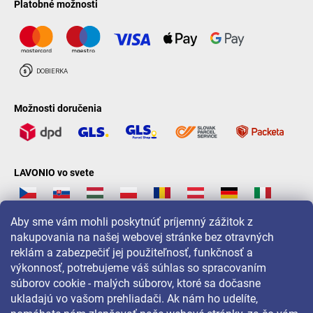
Platobné možnosti
Možnosti doručenia
LAVONIO vo svete
Aby sme vám mohli poskytnúť príjemný zážitok z
nakupovania na našej webovej stránke bez otravných
reklám a zabezpečiť jej použiteľnosť, funkčnosť a
Pre akcie, súťaže a zľavy nás sledujte na:
výkonnosť, potrebujeme váš súhlas so spracovaním
súborov cookie - malých súborov, ktoré sa dočasne
ukladajú vo vašom prehliadači. Ak nám ho udelíte,