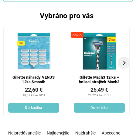
Vybráno pro vás
AKCIA
Gillette náhrady VENUS
Gillette Mach3 12 ks +
12ks Smooth
holiaci strojček Mach3
22,60 €
25,49 €
18,37 € bez DPH
20,72 € bez DPH
Do košíka
Do košíka
R
a
Najpredávanejšie
Najlacnejšie
Najdrahšie
Abecedne