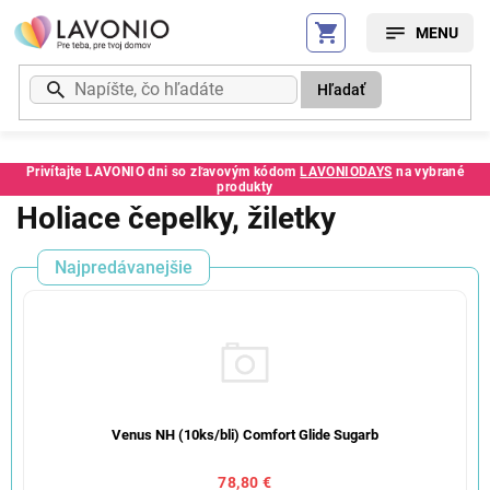
Prejsť
na
obsah
Hľadať
Privítajte LAVONIO dni so zľavovým kódom
LAVONIODAYS
na vybrané
produkty
Holiace čepelky, žiletky
Najpredávanejšie
Venus NH (10ks/bli) Comfort Glide Sugarb
78,80 €