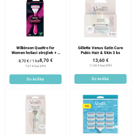
Wilkinson Quattro for
Gillette Venus Satin Care
Women holiaci strojček + 1
Pubic Hair & Skin 3 ks
hlavica
8,70 €
13,60 €
Jednotková
8,70 € / 1 ks
cena:
11,06 € bez DPH
7,07 € bez DPH
Do košíka
Do košíka