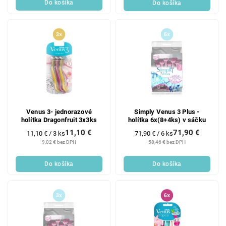
Do košíka
Do košíka
Venus 3- jednorazové
Simply Venus 3 Plus -
holítka Dragonfruit 3x3ks
holítka 6x(8+4ks) v sáčku
11,10 €
71,90 €
Jednotková
Jednotková
11,10 € / 3 ks
71,90 € / 6 ks
cena:
cena:
9,02 € bez DPH
58,46 € bez DPH
Do košíka
Do košíka