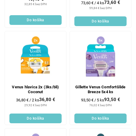
73,60 €
Jednotková
73,60 € / 4 ks
32,85 € bez DPH
cena:
59,84 € bez DPH
Do košíka
Do košíka
Venus hlavica 2x (3ks/bli)
Gillette Venus ComfortGlide
Coconut
Breeze 5x4 ks
36,80 €
93,50 €
Jednotková
Jednotková
36,80 € / 2 ks
93,50 € / 5 ks
cena:
cena:
29,92 € bez DPH
76,02 € bez DPH
Do košíka
Do košíka