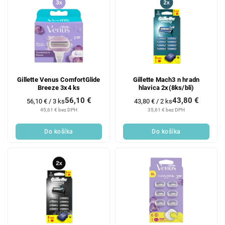
Gillette Venus ComfortGlide
Gillette Mach3 n hradn
Breeze 3x4 ks
hlavica 2x(8ks/bli)
56,10 €
43,80 €
Jednotková
Jednotková
56,10 € / 3 ks
43,80 € / 2 ks
cena:
cena:
45,61 € bez DPH
35,61 € bez DPH
Do košíka
Do košíka