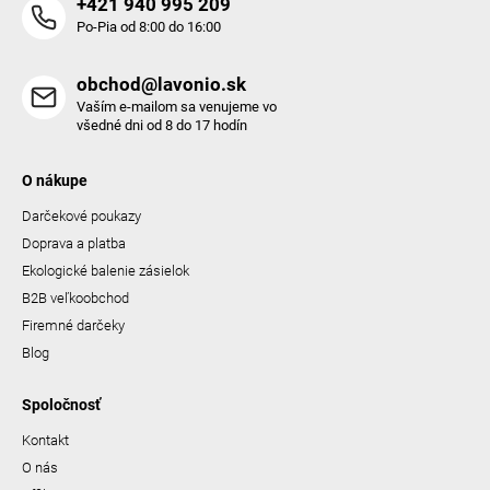
+421 940 995 209
Po-Pia od 8:00 do 16:00
obchod@lavonio.sk
Vaším e-mailom sa venujeme vo
všedné dni od 8 do 17 hodín
O nákupe
Darčekové poukazy
Doprava a platba
Ekologické balenie zásielok
B2B veľkoobchod
Firemné darčeky
Blog
Spoločnosť
Kontakt
O nás