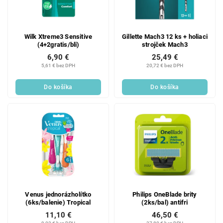
Wilk Xtreme3 Sensitive
Gillette Mach3 12 ks + holiaci
(4+2gratis/bli)
strojček Mach3
6,90 €
25,49 €
5,61 € bez DPH
20,72 € bez DPH
Do košíka
Do košíka
Venus jednorázholítko
Philips OneBlade brity
(6ks/balenie) Tropical
(2ks/bal) antifri
11,10 €
46,50 €