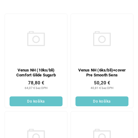
d
e
V
n
ý
i
p
e
i
p
s
r
p
o
r
d
o
u
d
k
Venus NH (10ks/bli)
Venus NH (6ks/bli)+cover
Comfort Glide Sugarb
Pre Smooth Sens
u
t
78,80 €
50,20 €
k
o
64,07 € bez DPH
40,81 € bez DPH
t
v
o
Do košíka
Do košíka
v