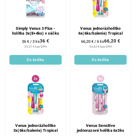
Simply Venus 3 Plus -
Venus jednorázholítko
holítka 3x(8+4ks) v sáčku
6x(6ks/balenie) Tropical
36 €
66,20 €
Jednotková
Jednotková
36 € / 3 ks
66,20 € / 6 ks
cena:
cena:
29,27 € bez DPH
53,82 € bez DPH
Do košíka
Do košíka
Venus jednorázholítko
Venus Sensitive
3x(6ks/balenie) Tropical
jednorazové holítka 6x3ks