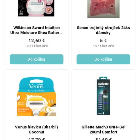
Wilkinson Sword Intuition
Sence trojbritý strojček 24ks
Ultra Moisture Shea Butter 3
dámsky
ks
12,60 €
5 €
10,24 € bez DPH
4,07 € bez DPH
Do košíka
Do košíka
Venus hlavica (3ks/bli)
Gillette Mach3 8NH+Gel
Coconut
200ml Comfort
17,70 €
34,60 €