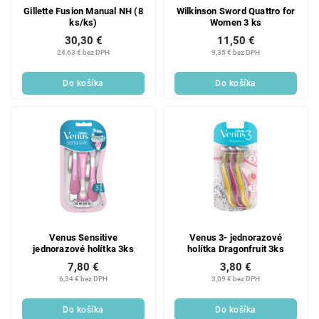
Gillette Fusion Manual NH (8
Wilkinson Sword Quattro for
ks/ks)
Women 3 ks
30,30 €
11,50 €
24,63 € bez DPH
9,35 € bez DPH
Do košíka
Do košíka
Venus Sensitive
Venus 3- jednorazové
jednorazové holítka 3ks
holítka Dragonfruit 3ks
7,80 €
3,80 €
6,34 € bez DPH
3,09 € bez DPH
Do košíka
Do košíka