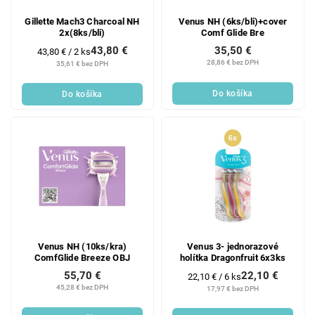
Gillette Mach3 Charcoal NH
Venus NH (6ks/bli)+cover
2x(8ks/bli)
Comf Glide Bre
43,80 €
35,50 €
Jednotková
43,80 € / 2 ks
cena:
28,86 € bez DPH
35,61 € bez DPH
Do košíka
Do košíka
Venus NH (10ks/kra)
Venus 3- jednorazové
ComfGlide Breeze OBJ
holítka Dragonfruit 6x3ks
22,10 €
55,70 €
Jednotková
22,10 € / 6 ks
cena:
45,28 € bez DPH
17,97 € bez DPH