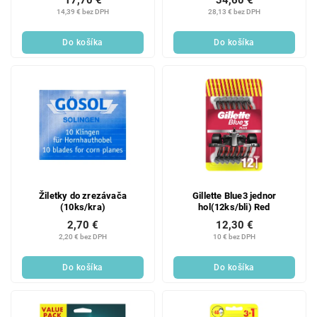
14,39 € bez DPH
28,13 € bez DPH
Do košíka
Do košíka
Žiletky do zrezávača
Gillette Blue3 jednor
(10ks/kra)
hol(12ks/bli) Red
2,70 €
12,30 €
2,20 € bez DPH
10 € bez DPH
Do košíka
Do košíka