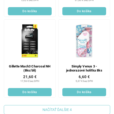
9,02 € bez DPH
37,80 € bez DPH
Do košíka
Do košíka
Gillette Mach3 Charcoal NH
Simply Venus 3 -
(8ks/bli)
jednorazové holítka 8ks
21,60 €
6,60 €
17,56 € bez DPH
5,37 € bez DPH
Do košíka
Do košíka
NAČÍTAŤ ĎALŠIE 4