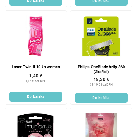
Do košíka
Do košíka
Laser Twin II 10 ks women
Philips OneBlade brity 360
(2ks/bli)
1,40 €
48,20 €
1,14 € bez DPH
39,19 € bez DPH
Do košíka
Do košíka