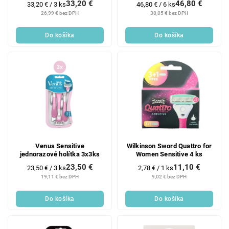
33,20 €
46,80 €
Jednotková
Jednotková
33,20 € / 3 ks
46,80 € / 6 ks
cena:
cena:
26,99 € bez DPH
38,05 € bez DPH
Do košíka
Do košíka
Venus Sensitive
Wilkinson Sword Quattro for
jednorazové holítka 3x3ks
Women Sensitive 4 ks
23,50 €
11,10 €
Jednotková
Jednotková
23,50 € / 3 ks
2,78 € / 1 ks
cena:
cena:
19,11 € bez DPH
9,02 € bez DPH
Do košíka
Do košíka