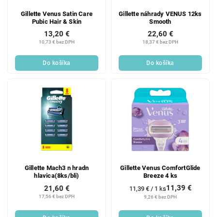
Gillette Venus Satin Care
Gillette náhrady VENUS 12ks
Pubic Hair & Skin
Smooth
13,20 €
22,60 €
10,73 € bez DPH
18,37 € bez DPH
Do košíka
Do košíka
Gillette Mach3 n hradn
Gillette Venus ComfortGlide
hlavica(8ks/bli)
Breeze 4 ks
11,39 €
21,60 €
Jednotková
11,39 € / 1 ks
cena:
17,56 € bez DPH
9,26 € bez DPH