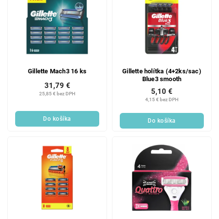
Gillette Mach3 16 ks
Gillette holítka (4+2ks/sac)
Blue3 smooth
31,79 €
5,10 €
25,85 € bez DPH
4,15 € bez DPH
Do košíka
Do košíka