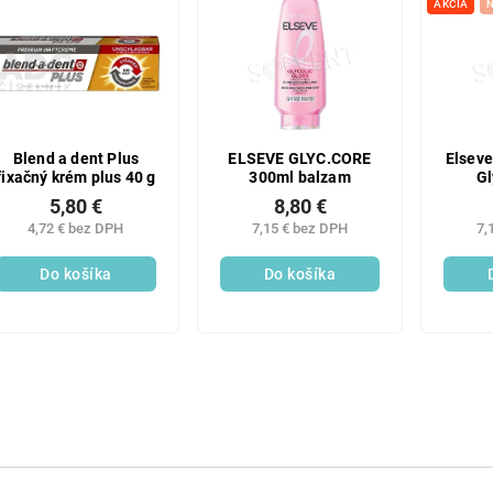
AKCIA
Blend a dent Plus
ELSEVE GLYC.CORE
Elsev
fixačný krém plus 40 g
300ml balzam
Gl
5,80 €
8,80 €
4,72 € bez DPH
7,15 € bez DPH
7,
Do košíka
Do košíka