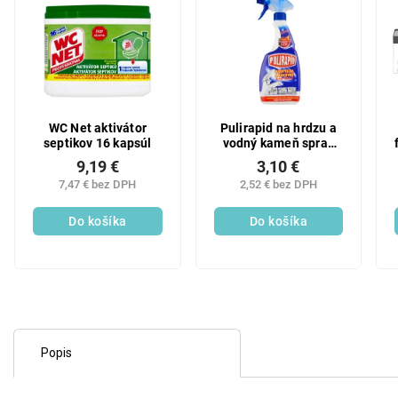
WC Net aktivátor
Pulirapid na hrdzu a
septikov 16 kapsúl
vodný kameň spray
500ml kúpeľne
9,19 €
3,10 €
kuchyne
7,47 € bez DPH
2,52 € bez DPH
Do košíka
Do košíka
Popis