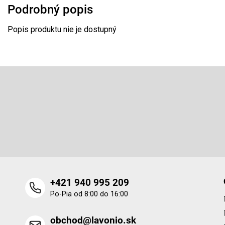
Podrobný popis
Popis produktu nie je dostupný
Z
á
p
Odoberať newsletter
ä
t
Vložte svoj e-mail a my Vám budeme zasielať informácie o 
i
produktoch na našom e-shope.
e
+421 940 995 209
Po-Pia od 8:00 do 16:00
obchod@lavonio.sk