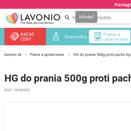
Prejsť
Privíta
na
obsah
Hľadať
AKČNÉ
Pranie a
Kozmetika
CENY
upratovanie
Pranie a upratovanie
HG do prania 500g proti pachu šp
HG do prania 500g proti pac
Kód:
123436SC