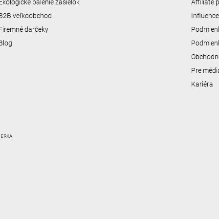
Ekologické balenie zásielok
Affiliate
B2B veľkoobchod
Influenc
Firemné darčeky
Podmienk
Blog
Podmienk
Obchodn
Pre médi
Kariéra