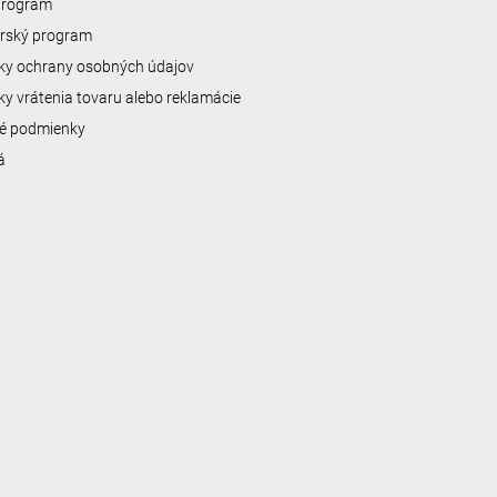
 program
erský program
y ochrany osobných údajov
y vrátenia tovaru alebo reklamácie
é podmienky
á