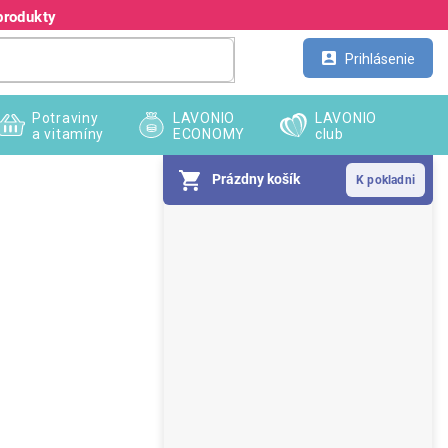
produkty
Kontakt
Veľkoobchod
Prihlásenie
Potraviny
LAVONIO
LAVONIO
a vitamíny
ECONOMY
club
Prázdny košík
B
o
č
n
ý
p
a
n
e
l