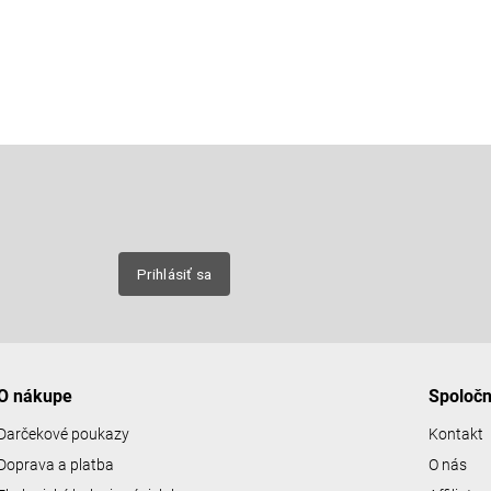
Email
nových
Prihlásiť sa
O nákupe
Spoloč
Darčekové poukazy
Kontakt
Doprava a platba
O nás