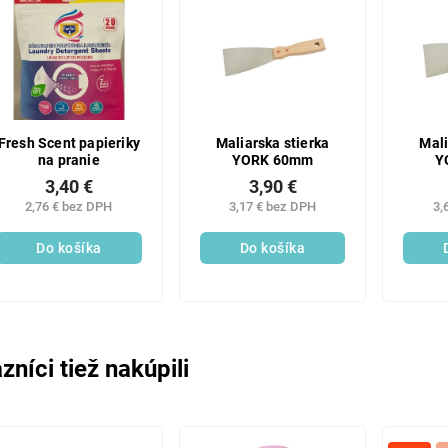
Fresh Scent papieriky
Maliarska stierka
Mali
na pranie
YORK 60mm
Y
3,40 €
3,90 €
2,76 € bez DPH
3,17 € bez DPH
3,
Do košíka
Do košíka
zníci tiež nakúpili