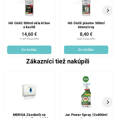
HG čistič 500ml skla krbov
HG čistič plastov 500ml
a kachlí
intenzívny
14,60 €
8,40 €
11,87 € bez DPH
6,83 € bez DPH
Do košíka
Do košíka
Zákazníci tiež nakúpili
MERIDA Zásobník na
Jar Power Spray 12x800ml