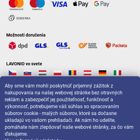
Možnosti doručenia
LAVONIO vo svete
Aby sme vám mohli poskytnúť príjemný zážitok z
nakupovania na našej webovej stránke bez otravných
reklám a zabezpečiť jej použiteľnosť, funkčnosť a
Pre akcie, súťaže a zľavy nás sledujte na:
výkonnosť, potrebujeme váš súhlas so spracovaním
súborov cookie - malých súborov, ktoré sa dočasne
ukladajú vo vašom prehliadači. Ak nám ho udelíte,
pomáhate nám zlepšovať naše webové stránky, za čo vám
ďakujeme.