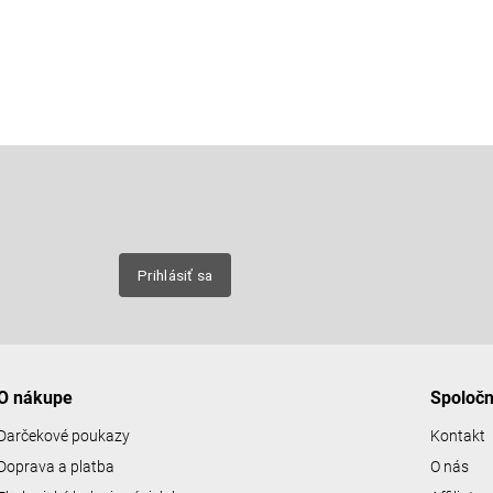
Email
nových
Prihlásiť sa
O nákupe
Spoloč
Darčekové poukazy
Kontakt
Doprava a platba
O nás