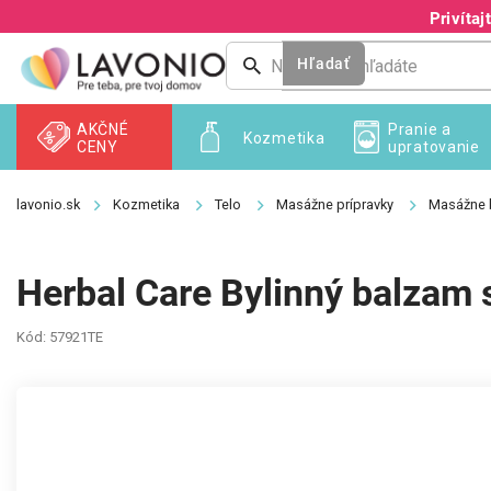
Prejsť
Privíta
na
obsah
Hľadať
AKČNÉ
Pranie a
Kozmetika
CENY
upratovanie
Kozmetika
Telo
Masážne prípravky
Masážne 
Herbal Care Bylinný balzam
Kód:
57921TE