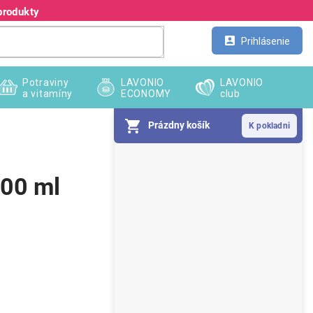
produkty
Kontakt
Veľkoobchod
Prihlásenie
Potraviny
LAVONIO
LAVONIO
a vitamíny
ECONOMY
club
Prázdny košík
B
o
č
500 ml
n
ý
p
a
n
e
l