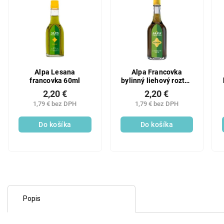
Alpa Lesana
Alpa Francovka
francovka 60ml
bylinný liehový roztok
Lesana 160 ml
2,20 €
2,20 €
1,79 € bez DPH
1,79 € bez DPH
Do košíka
Do košíka
Popis