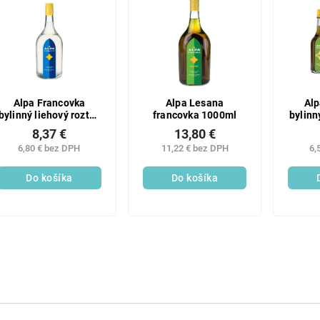
Alpa Francovka
Alpa Lesana
Alp
bylinný liehový roztok
francovka 1000ml
bylinn
1000 ml
Les
8,37 €
13,80 €
6,80 € bez DPH
11,22 € bez DPH
6,
Do košíka
Do košíka