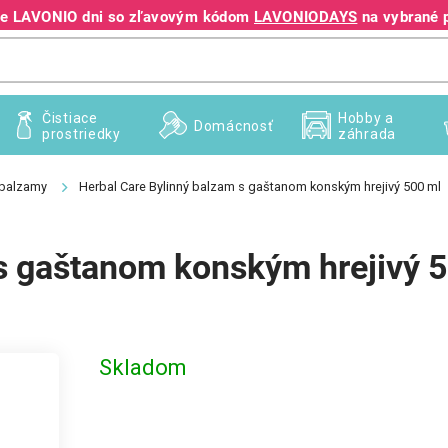
jte LAVONIO dni so zľavovým kódom
LAVONIODAYS
na vybrané 
+421 940 995 209
Čistiace
Hobby a
Domácnosť
prostriedky
záhrada
balzamy
Herbal Care Bylinný balzam s gaštanom konským hrejivý 500 ml
 s gaštanom konským hrejivý 
Skladom