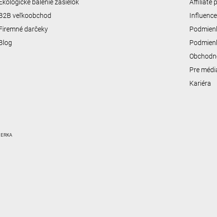
Ekologické balenie zásielok
Affiliate
B2B veľkoobchod
Influenc
Firemné darčeky
Podmienk
Blog
Podmienk
Obchodn
Pre médi
Kariéra