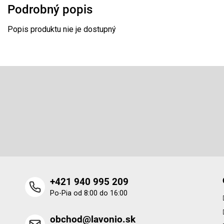
Podrobný popis
Popis produktu nie je dostupný
Z
á
p
Odoberať newsletter
ä
t
Vložte svoj e-mail a my Vám budeme zasielať informácie o 
i
produktoch na našom e-shope.
e
+421 940 995 209
Po-Pia od 8:00 do 16:00
obchod@lavonio.sk