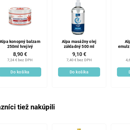
Alpa konopný balzam
Alpa masážny olej
Al
250ml hrejivý
základný 500 ml
emulz
8,90 €
9,10 €
7,24 € bez DPH
7,40 € bez DPH
4,
Do košíka
Do košíka
zníci tiež nakúpili