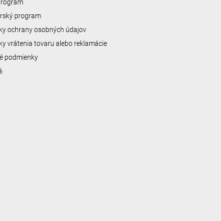
 program
erský program
y ochrany osobných údajov
y vrátenia tovaru alebo reklamácie
é podmienky
á