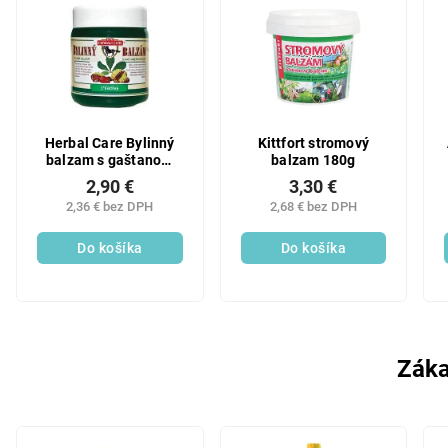
Herbal Care Bylinný
Kittfort stromový
balzam s gaštanom
balzam 180g
konským chladivý 500
2,90 €
3,30 €
ml
2,36 € bez DPH
2,68 € bez DPH
Do košíka
Do košíka
Záka