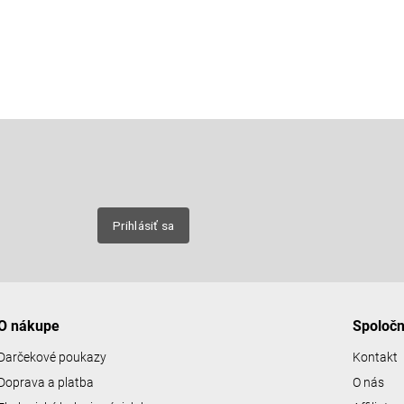
Email
nových
Prihlásiť sa
O nákupe
Spoloč
Darčekové poukazy
Kontakt
Doprava a platba
O nás