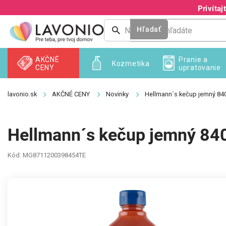
Prejsť
Privíta
na
obsah
Hľadať
AKČNÉ
Pranie a
Kozmetika
CENY
upratovanie
AKČNÉ CENY
Novinky
Hellmann´s kečup jemný 84
Hellmann´s kečup jemný 84
Kód:
MG8711200398454TE