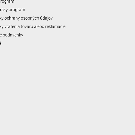
 program
erský program
y ochrany osobných údajov
y vrátenia tovaru alebo reklamácie
é podmienky
á