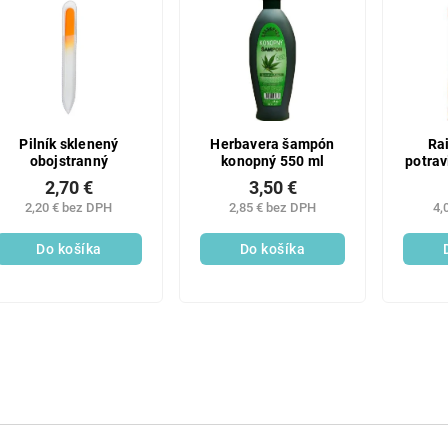
Pilník sklenený
Herbavera šampón
Rai
obojstranný
konopný 550 ml
potra
2,70 €
3,50 €
2,20 € bez DPH
2,85 € bez DPH
4,
Do košíka
Do košíka