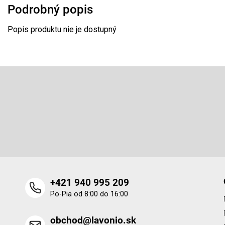
Podrobný popis
Popis produktu nie je dostupný
Z
á
p
Odoberať newsletter
ä
t
Vložte svoj e-mail a my Vám budeme zasielať informácie o 
i
produktoch na našom e-shope.
e
+421 940 995 209
Po-Pia od 8:00 do 16:00
obchod@lavonio.sk