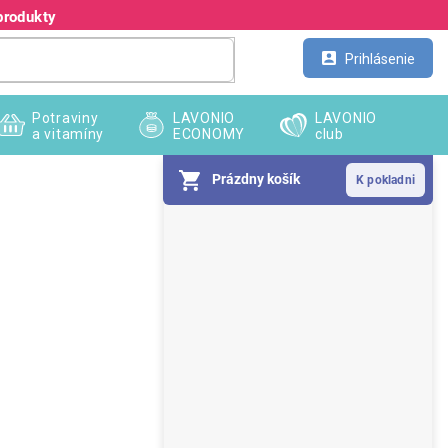
produkty
Kontakt
Veľkoobchod
Prihlásenie
Potraviny
LAVONIO
LAVONIO
a vitamíny
ECONOMY
club
Prázdny košík
B
o
č
n
ý
p
a
n
e
l