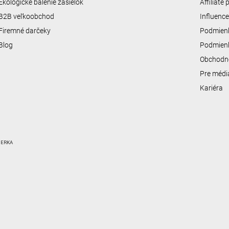
Ekologické balenie zásielok
Affiliate
B2B veľkoobchod
Influenc
Firemné darčeky
Podmienk
Blog
Podmienk
Obchodn
Pre médi
Kariéra