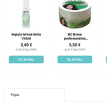
Impulz telová hmla
BC Bione
150ml
profesionálna
modelačná guma na
3,40 €
5,50 €
vlasy Mega tužiaca
2,76 € bez DPH
4,47 € bez DPH
150 ml
Do košíka
Do košíka
Popis