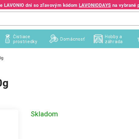
jte LAVONIO dni so zľavovým kódom
LAVONIODAYS
na vybrané 
+421 940 995 209
Čistiace
Hobby a
Domácnosť
prostriedky
záhrada
0g
0g
Skladom