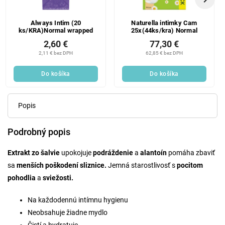
Always Intim (20
Naturella intimky Cam
ks/KRA)Normal wrapped
25x(44ks/kra) Normal
2,60 €
77,30 €
2,11 € bez DPH
62,85 € bez DPH
Do košíka
Do košíka
Popis
Podrobný popis
Extrakt zo
šalvie
upokojuje
podráždenie
a
alantoín
pomáha zbaviť
sa
menších poškodení sliznice.
Jemná starostlivosť s
pocitom
pohodlia
a
sviežosti.
Na každodennú intímnu hygienu
Neobsahuje žiadne mydlo