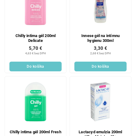
Chilly intima gél 200ml
Innese gél na intímnu
Delicate
hygienu 300ml
5,70 €
3,30 €
4,63 € bez DPH
2,68 € bez DPH
Do košíka
Do košíka
Chilly intima gél 200ml Fresh
Lactacyd emulzia 200ml