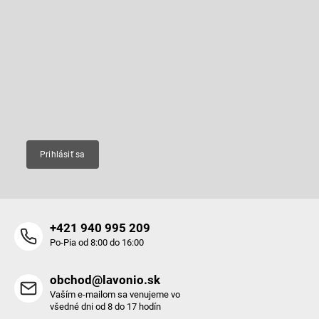
Z
á
p
Odoberať newsletter
ä
t
Vložte svoj e-mail a my Vám budeme zasielať informácie o nových
produktoch na našom e-shope.
i
e
Email
Prihlásiť sa
+421 940 995 209
Po-Pia od 8:00 do 16:00
obchod@lavonio.sk
Vaším e-mailom sa venujeme vo
všedné dni od 8 do 17 hodín