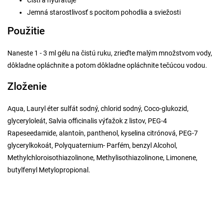
Čistí a hydratuje
Jemná starostlivosť s pocitom pohodlia a sviežosti
Použitie
Naneste 1 - 3 ml gélu na čistú ruku, zrieďte malým množstvom vody,
dôkladne opláchnite a potom dôkladne opláchnite tečúcou vodou.
Zloženie
Aqua, Lauryl éter sulfát sodný, chlorid sodný, Coco-glukozid,
glyceryloleát, Salvia officinalis výťažok z listov, PEG-4
Rapeseedamide, alantoín, panthenol, kyselina citrónová, PEG-7
glycerylkokoát, Polyquaternium- Parfém, benzyl Alcohol,
Methylchloroisothiazolinone, Methylisothiazolinone, Limonene,
butylfenyl Metylopropional.