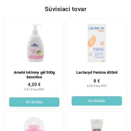
Súvisiaci tovar
Ameté Intímny gél 500g
Lactacyd Femina 400ml
Sensitive
8 €
4,20 €
6,50 € bez DPH
3,41 € bez DPH
Do košíka
Do košíka