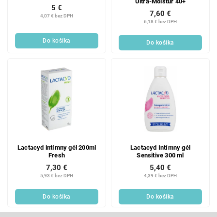
Ultra-Moistur 40+
5 €
7,60 €
4,07 € bez DPH
6,18 € bez DPH
Do košíka
Do košíka
Lactacyd intímny gél 200ml
Lactacyd Intímny gél
Fresh
Sensitive 300 ml
7,30 €
5,40 €
5,93 € bez DPH
4,39 € bez DPH
Do košíka
Do košíka