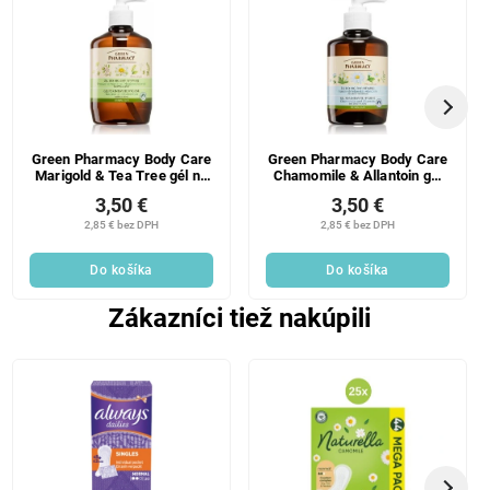
Green Pharmacy Body Care
Green Pharmacy Body Care
Marigold & Tea Tree gél na
Chamomile & Allantoin gél
intímnu hygienu (0%
na intímnu hygienu pre
3,50 €
3,50 €
Parabens, Artificial
citlivú pokožku (0%
Colouring) 370 ml
Parabens, Artificial
2,85 € bez DPH
2,85 € bez DPH
Colouring) 370 ml
Do košíka
Do košíka
Zákazníci tiež nakúpili