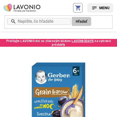
Prejsť
na
obsah
Hľadať
Privítajte LAVONIO dni so zľavovým kódom
LAVONIODAYS
na vybrané
produkty
Kód:
278144SC