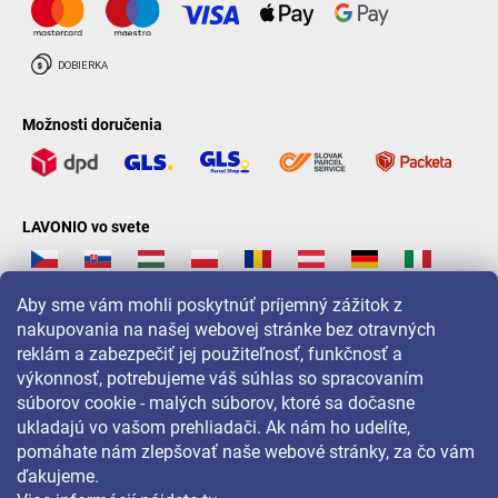
Možnosti doručenia
LAVONIO vo svete
Aby sme vám mohli poskytnúť príjemný zážitok z
nakupovania na našej webovej stránke bez otravných
reklám a zabezpečiť jej použiteľnosť, funkčnosť a
Pre akcie, súťaže a zľavy nás sledujte na:
výkonnosť, potrebujeme váš súhlas so spracovaním
súborov cookie - malých súborov, ktoré sa dočasne
ukladajú vo vašom prehliadači. Ak nám ho udelíte,
pomáhate nám zlepšovať naše webové stránky, za čo vám
ďakujeme.