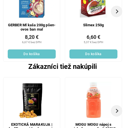
GERBER Ml kaša 200g pšen-
Slimex 250g
ovos ban mal
8,20 €
6,60 €
6,67 € bez DPH
5,37 € bez DPH
Do košíka
Do košíka
Zákazníci tiež nakúpili
EXOTICKÁ MARAKUJA |
MOGU MOGU nápoj s