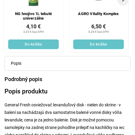
NG hnojivo 1L tekuté
AGRO Vitality Komplex
univerzálne
4,10 €
6,50 €
3,33 € bez DPH
5,28 € bez DPH
Do košíka
Do košíka
Popis
Podrobný popis
Popis produktu
General Fresh osviežovač levanduľový disk - nielen do skrine - v
balení sa nachádzajú dva samostatne balené vonné disky vôňa
levandule, cena je za jedno balenie. Disk je možné pomocou
samolepky na zadnej strane pohodlne prilepiť na kachličky na wc