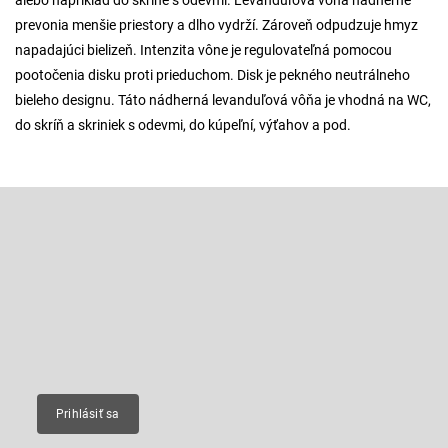
alebo napríklad do skrine s odevmi. Levanduľová vôňa nadherne
prevonia menšie priestory a dlho vydrží. Zároveň odpudzuje hmyz
napadajúci bielizeň. Intenzita vône je regulovateľná pomocou
pootočenia disku proti prieduchom. Disk je pekného neutrálneho
bieleho designu. Táto nádherná levanduľová vôňa je vhodná na WC,
do skríň a skriniek s odevmi, do kúpeľní, výťahov a pod.
Z
á
p
Odoberať newsletter
ä
t
Vložte svoj e-mail a my Vám budeme zasielať informácie o nových
produktoch na našom e-shope.
i
e
Email
Prihlásiť sa