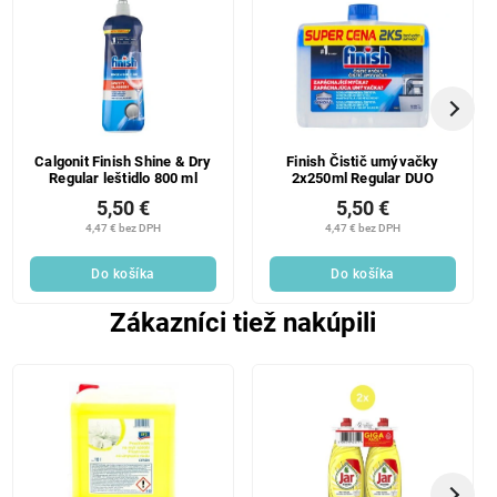
Calgonit Finish Shine & Dry
Finish Čistič umývačky
Regular leštidlo 800 ml
2x250ml Regular DUO
5,50 €
5,50 €
4,47 € bez DPH
4,47 € bez DPH
Do košíka
Do košíka
Zákazníci tiež nakúpili