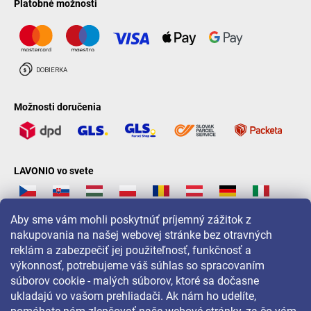
Platobné možnosti
Možnosti doručenia
LAVONIO vo svete
Aby sme vám mohli poskytnúť príjemný zážitok z
nakupovania na našej webovej stránke bez otravných
reklám a zabezpečiť jej použiteľnosť, funkčnosť a
Pre akcie, súťaže a zľavy nás sledujte na:
výkonnosť, potrebujeme váš súhlas so spracovaním
súborov cookie - malých súborov, ktoré sa dočasne
ukladajú vo vašom prehliadači. Ak nám ho udelíte,