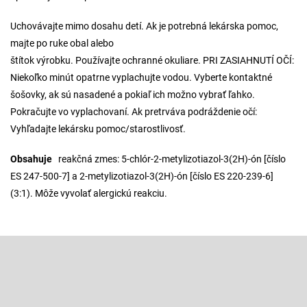
Uchovávajte mimo dosahu detí. Ak je potrebná lekárska pomoc,
majte po ruke obal alebo
štítok výrobku. Používajte ochranné okuliare. PRI ZASIAHNUTÍ OČÍ:
Niekoľko minút opatrne vyplachujte vodou. Vyberte kontaktné
šošovky, ak sú nasadené a pokiaľ ich možno vybrať ľahko.
Pokračujte vo vyplachovaní. Ak pretrváva podráždenie očí:
Vyhľadajte lekársku pomoc/starostlivosť.
Obsahuje
reakčná zmes: 5-chlór-2-metylizotiazol-3(2H)-ón [číslo
ES 247-500-7] a 2-metylizotiazol-3(2H)-ón [číslo ES 220-239-6]
(3:1). Môže vyvolať alergickú reakciu.
Z
á
p
Odoberať newsletter
ä
t
Vložte svoj e-mail a my Vám budeme zasielať informácie o nových