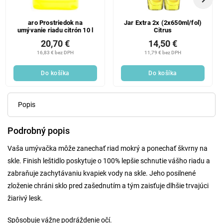
aro Prostriedok na
Jar Extra 2x (2x650ml/fol)
umývanie riadu citrón 10 l
Citrus
20,70 €
14,50 €
16,83 € bez DPH
11,79 € bez DPH
Do košíka
Do košíka
Popis
Podrobný popis
Vaša umývačka môže zanechať riad mokrý a ponechať škvrny na
skle. Finish leštidlo poskytuje o 100% lepšie schnutie vášho riadu a
zabraňuje zachytávaniu kvapiek vody na skle. Jeho posilnené
zloženie chráni sklo pred zašednutím a tým zaisťuje dlhšie trvajúci
žiarivý lesk.
Spôsobuje vážne podráždenie očí.