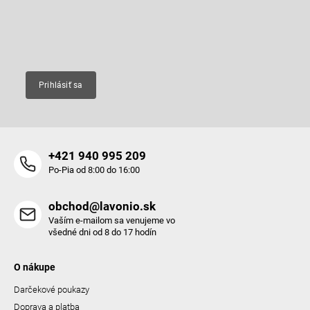
produktoch na našom e-shope.
i
e
Email
Prihlásiť sa
+421 940 995 209
Po-Pia od 8:00 do 16:00
obchod@lavonio.sk
Vaším e-mailom sa venujeme vo
všedné dni od 8 do 17 hodín
O nákupe
Darčekové poukazy
Doprava a platba