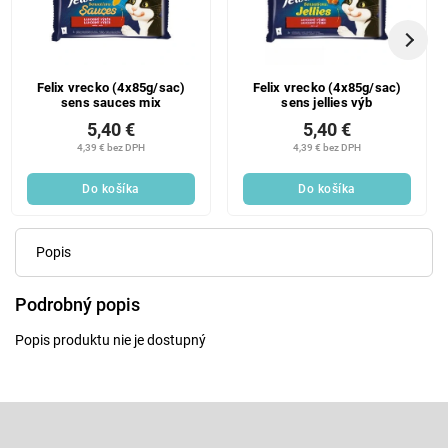
Felix vrecko (4x85g/sac)
Felix vrecko (4x85g/sac)
sens sauces mix
sens jellies výb
5,40 €
5,40 €
4,39 € bez DPH
4,39 € bez DPH
Do košíka
Do košíka
Popis
Podrobný popis
Popis produktu nie je dostupný
Z
á