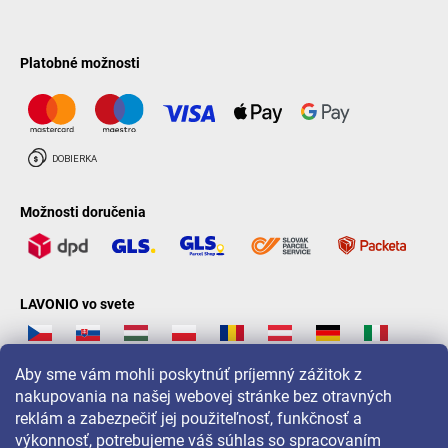
Platobné možnosti
Možnosti doručenia
LAVONIO vo svete
Aby sme vám mohli poskytnúť príjemný zážitok z
nakupovania na našej webovej stránke bez otravných
reklám a zabezpečiť jej použiteľnosť, funkčnosť a
Pre akcie, súťaže a zľavy nás sledujte na:
výkonnosť, potrebujeme váš súhlas so spracovaním