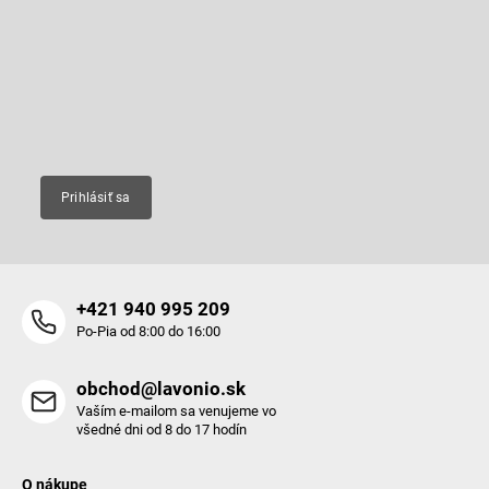
p
Odoberať newsletter
ä
t
Vložte svoj e-mail a my Vám budeme zasielať informácie o nových
produktoch na našom e-shope.
i
e
Email
Prihlásiť sa
+421 940 995 209
Po-Pia od 8:00 do 16:00
obchod@lavonio.sk
Vaším e-mailom sa venujeme vo
všedné dni od 8 do 17 hodín
O nákupe