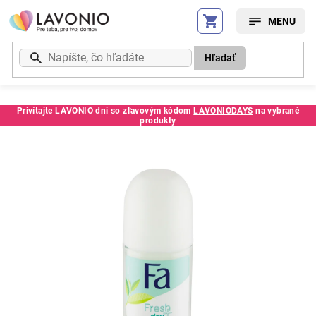
Prejsť
na
obsah
Hľadať
Privítajte LAVONIO dni so zľavovým kódom
LAVONIODAYS
na vybrané
produkty
Kód:
139731SC