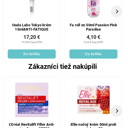
Hada Labo Tokyo krém
Fa roll on 50ml Passion Pink
15mlANTI-FATIQUE
Paradise
17,20 €
4,10 €
13,98 € bez DPH
3,33 € bez DPH
Do košíka
Do košíka
Zákazníci tiež nakúpili
L'Oréal Revitalift Filler Anti-
Ellie nočný krém 50ml proti