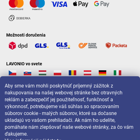
Možnosti doručenia
LAVONIO vo svete
Aby sme vám mohli poskytnúť príjemný zážitok z
nakupovania na našej webovej stránke bez otravných
reklám a zabezpečiť jej použiteľnosť, funkčnosť a
Pre akcie, súťaže a zľavy nás sledujte na:
výkonnosť, potrebujeme váš súhlas so spracovaním
súborov cookie - malých súborov, ktoré sa dočasne
ukladajú vo vašom prehliadači. Ak nám ho udelíte,
pomáhate nám zlepšovať naše webové stránky, za čo vám
ďakujeme.