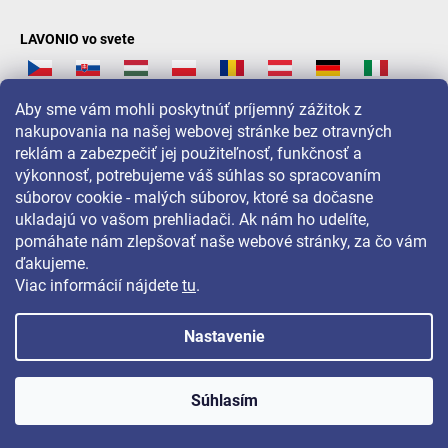
LAVONIO vo svete
Aby sme vám mohli poskytnúť príjemný zážitok z
nakupovania na našej webovej stránke bez otravných
reklám a zabezpečiť jej použiteľnosť, funkčnosť a
Pre akcie, súťaže a zľavy nás sledujte na:
výkonnosť, potrebujeme váš súhlas so spracovaním
súborov cookie - malých súborov, ktoré sa dočasne
ukladajú vo vašom prehliadači. Ak nám ho udelíte,
pomáhate nám zlepšovať naše webové stránky, za čo vám
ďakujeme.
Viac informácií nájdete
tu
.
Nastavenie
Copyright 2026
LAVONIO.sk
. Všetky práva vyhradené.
Súhlasím