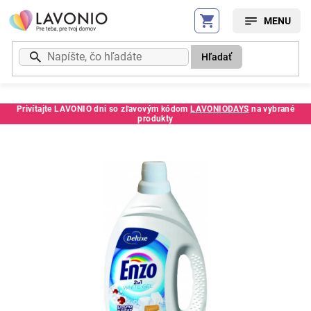
Prejsť
na
obsah
Hľadať
Privítajte LAVONIO dni so zľavovým kódom
LAVONIODAYS
na vybrané
produkty
Kód:
816CD42