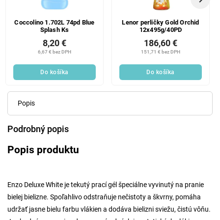
Coccolino 1.702L 74pd Blue
Lenor perličky Gold Orchid
Splash Ks
12x495g/40PD
8,20 €
186,60 €
6,67 € bez DPH
151,71 € bez DPH
Do košíka
Do košíka
Popis
Podrobný popis
Popis produktu
Enzo Deluxe White je tekutý prací gél špeciálne vyvinutý na pranie
bielej bielizne. Spoľahlivo odstraňuje nečistoty a škvrny, pomáha
udržať jasne bielu farbu vlákien a dodáva bielizni sviežu, čistú vôňu.