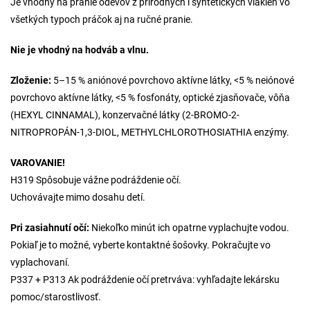
Je vhodný na pranie odevov z prírodných i syntetických vlákien vo
všetkých typoch práčok aj na ručné pranie.
Nie je vhodný na hodváb a vlnu.
Zloženie:
5–15 % aniónové povrchovo aktívne látky, <5 % neiónové
povrchovo aktívne látky, <5 % fosfonáty, optické zjasňovače, vôňa
(HEXYL CINNAMAL), konzervačné látky (2-BROMO-2-
NITROPROPÁN-1,3-DIOL, METHYLCHLOROTHOSIATHIA enzýmy.
VAROVANIE!
H319 Spôsobuje vážne podráždenie očí.
Uchovávajte mimo dosahu detí.
Pri zasiahnutí očí:
Niekoľko minút ich opatrne vyplachujte vodou.
Pokiaľ je to možné, vyberte kontaktné šošovky. Pokračujte vo
vyplachovaní.
P337 + P313 Ak podráždenie očí pretrváva: vyhľadajte lekársku
pomoc/starostlivosť.