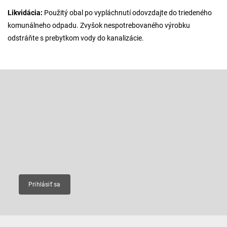
Likvidácia:
Použitý obal po vypláchnutí odovzdajte do triedeného
komunálneho odpadu. Zvyšok nespotrebovaného výrobku
odstráňte s prebytkom vody do kanalizácie.
Z
á
p
Odoberať newsletter
ä
t
Vložte svoj e-mail a my Vám budeme zasielať informácie o nových
produktoch na našom e-shope.
i
e
Email
Prihlásiť sa