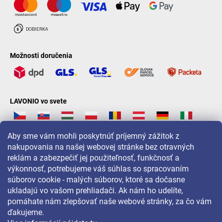
Možnosti doručenia
LAVONIO vo svete
Aby sme vám mohli poskytnúť príjemný zážitok z
nakupovania na našej webovej stránke bez otravných
reklám a zabezpečiť jej použiteľnosť, funkčnosť a
Pre akcie, súťaže a zľavy nás sledujte na:
výkonnosť, potrebujeme váš súhlas so spracovaním
súborov cookie - malých súborov, ktoré sa dočasne
ukladajú vo vašom prehliadači. Ak nám ho udelíte,
pomáhate nám zlepšovať naše webové stránky, za čo vám
ďakujeme.