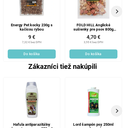
Energy Pet kocky 230g s
FOLD HILL Anglické
kačicou rybou
sušienky pre psov 800g
Super cena!
9 €
4,70 €
7,32 € bez DPH
3,95 € bez DPH
Do košíka
Do košíka
Zákazníci tiež nakúpili
SALECODE:LAVONIODAYS:5:%
Hafula antiparazitálny
Lord šampón psy 250ml