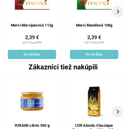
Merci Marcipánová 112g
Merci Mandlová 100g
2,39 €
2,39 €
2,01 € bez DPH
2,01 € bez DPH
Do košíka
Do košíka
Zákazníci tiež nakúpili
YURAMI citrón 550 g
L'OR Absolu Classique