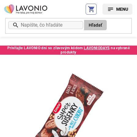
Prejsť
na
obsah
Hľadať
Privítajte LAVONIO dni so zľavovým kódom
LAVONIODAYS
na vybrané
produkty
Kód:
266310SC