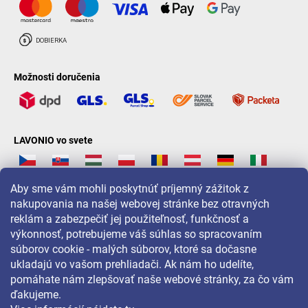
Možnosti doručenia
LAVONIO vo svete
Aby sme vám mohli poskytnúť príjemný zážitok z
nakupovania na našej webovej stránke bez otravných
reklám a zabezpečiť jej použiteľnosť, funkčnosť a
Pre akcie, súťaže a zľavy nás sledujte na:
výkonnosť, potrebujeme váš súhlas so spracovaním
súborov cookie - malých súborov, ktoré sa dočasne
ukladajú vo vašom prehliadači. Ak nám ho udelíte,
pomáhate nám zlepšovať naše webové stránky, za čo vám
ďakujeme.