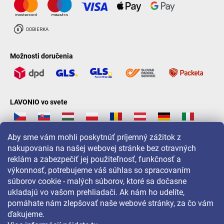
Možnosti doručenia
LAVONIO vo svete
Aby sme vám mohli poskytnúť príjemný zážitok z
nakupovania na našej webovej stránke bez otravných
reklám a zabezpečiť jej použiteľnosť, funkčnosť a
Pre akcie, súťaže a zľavy nás sledujte na:
výkonnosť, potrebujeme váš súhlas so spracovaním
súborov cookie - malých súborov, ktoré sa dočasne
ukladajú vo vašom prehliadači. Ak nám ho udelíte,
pomáhate nám zlepšovať naše webové stránky, za čo vám
ďakujeme.