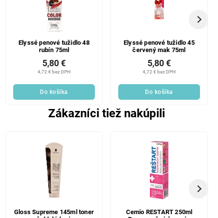
Elyssé penové tužidlo 48
Elyssé penové tužidlo 45
rubín 75ml
červený mak 75ml
5,80 €
5,80 €
4,72 € bez DPH
4,72 € bez DPH
Do košíka
Do košíka
Zákazníci tiež nakúpili
Gloss Supreme 145ml toner
Cemio RESTART 250ml