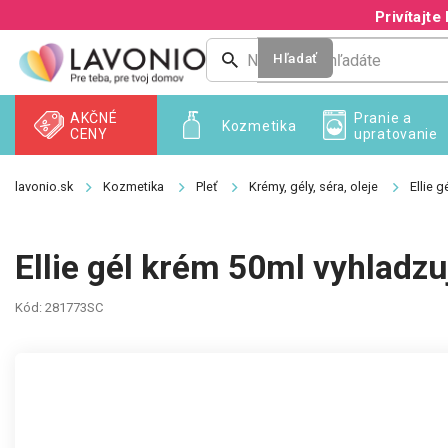
Prejsť
Privítaj
na
obsah
Hľadať
AKČNÉ
Pranie a
Kozmetika
CENY
upratovanie
Kozmetika
Pleť
Krémy, gély, séra, oleje
Ellie 
Ellie gél krém 50ml vyhladzu
Kód:
281773SC