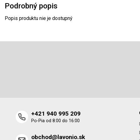
Podrobný popis
Popis produktu nie je dostupný
Z
á
p
Odoberať newsletter
ä
t
Vložte svoj e-mail a my Vám budeme zasielať informácie o 
i
produktoch na našom e-shope.
e
+421 940 995 209
Po-Pia od 8:00 do 16:00
obchod@lavonio.sk