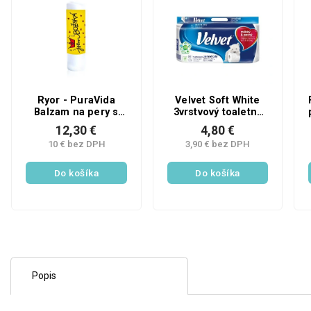
Ryor - PuraVida
Velvet Soft White
Balzam na pery s
3vrstvový toaletný
ryžovým olejom a
papier, 8 roliek, 18,3
12,30 €
4,80 €
japonskou čerešňou
m rolka
10 € bez DPH
3,90 € bez DPH
BOŽSKÁ - 4,5 g
Do košíka
Do košíka
Popis