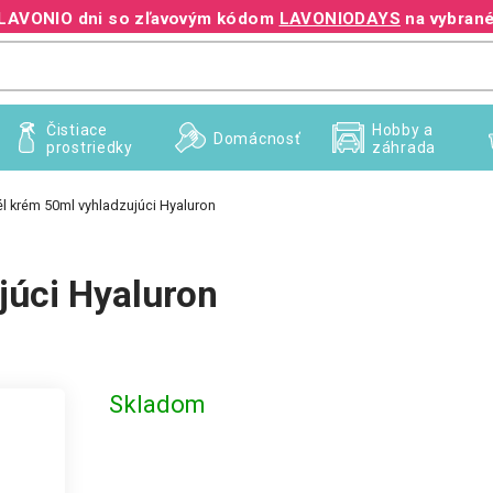
te LAVONIO dni so zľavovým kódom
LAVONIODAYS
na vybrané
+421 940 995 209
Čistiace
Hobby a
Domácnosť
prostriedky
záhrada
gél krém 50ml vyhladzujúci Hyaluron
júci Hyaluron
Skladom