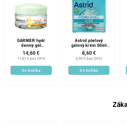
GARNIER hydr
Astrid pleťový
denný gél
gélový krém 50ml
starostlivosti 50ml
HYDRO X-CELL
14,60 €
8,60 €
vit C
11,87 € bez DPH
6,99 € bez DPH
Do košíka
Do košíka
Záka