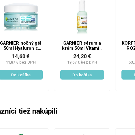
GARNIER nočný gél
GARNIER sérum a
KORF
50ml Hyaluronic
krém 50ml Vitamín
RO
Aloe
C
SO
14,60 €
24,20 €
11,87 € bez DPH
19,67 € bez DPH
53,
Do košíka
Do košíka
zníci tiež nakúpili