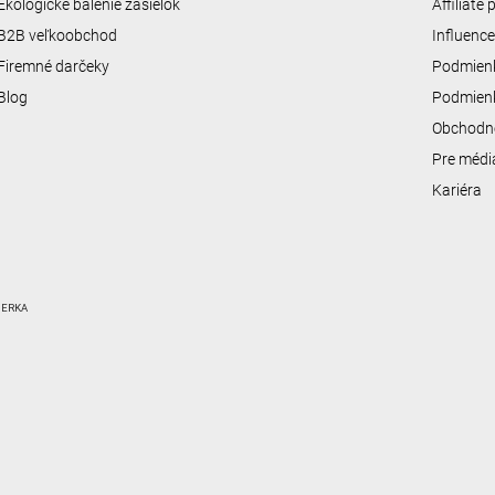
Ekologické balenie zásielok
Affiliate
B2B veľkoobchod
Influenc
Firemné darčeky
Podmienk
Blog
Podmienk
Obchodn
Pre médi
Kariéra