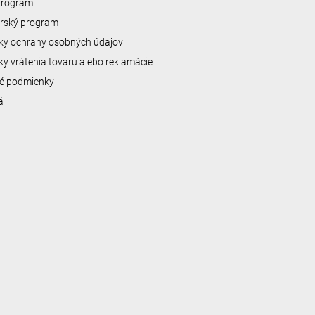
 program
erský program
y ochrany osobných údajov
y vrátenia tovaru alebo reklamácie
é podmienky
á