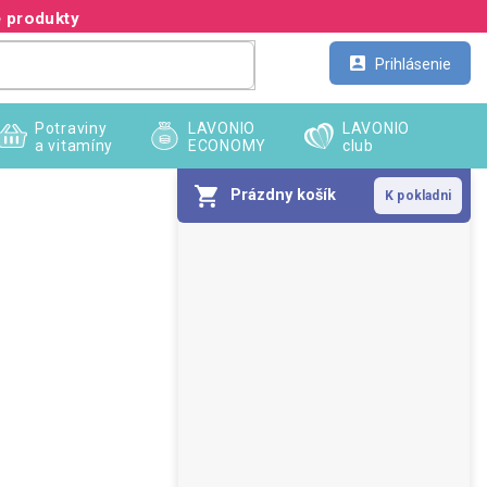
 produkty
Kontakt
Veľkoobchod
Prihlásenie
Potraviny
LAVONIO
LAVONIO
a vitamíny
ECONOMY
club
Prázdny košík
B
o
č
n
ý
p
a
n
e
l