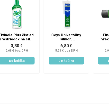
Fixinela Plus čistiaci
Ceys Univerzálny
Fin
prostriedok na silne
silikón,
vrec
znečistené plochy,
transparentný, 280
zaťah
3,30 €
6,80 €
500 ml
ml
55 × 8
2,68 € bez DPH
5,53 € bez DPH
2,
Do košíka
Do košíka