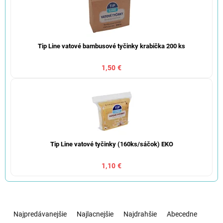
Tip Line vatové bambusové tyčinky krabička 200 ks
1,50 €
Tip Line vatové tyčinky (160ks/sáčok) EKO
1,10 €
R
a
Najpredávanejšie
Najlacnejšie
Najdrahšie
Abecedne