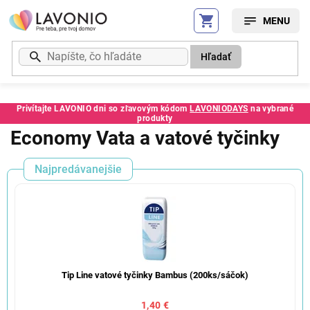
Prejsť
na
obsah
Hľadať
Privítajte LAVONIO dni so zľavovým kódom
LAVONIODAYS
na vybrané
produkty
Economy Vata a vatové tyčinky
Najpredávanejšie
Tip Line vatové tyčinky Bambus (200ks/sáčok)
1,40 €