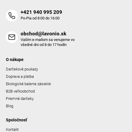
i
s
+421 940 995 209
u
Po-Pia od 8:00 do 16:00
obchod@lavonio.sk
Vaším e-mailom sa venujeme vo
všedné dni od 8 do 17 hodín
O nákupe
Darčekové poukazy
Doprava a platba
Ekologické balenie zásielok
B2B veľkoobchod
Firemné darčeky
Blog
Spoločnosť
Kontakt