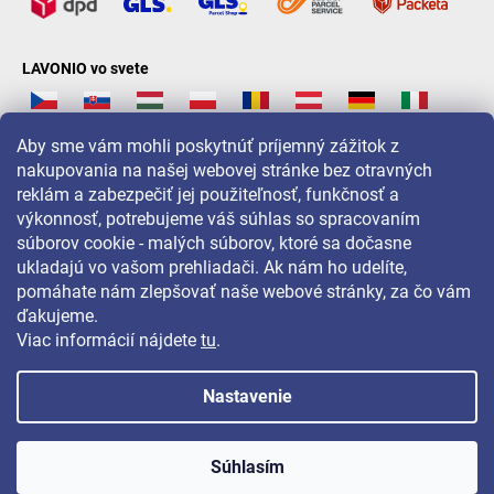
LAVONIO vo svete
Aby sme vám mohli poskytnúť príjemný zážitok z
nakupovania na našej webovej stránke bez otravných
reklám a zabezpečiť jej použiteľnosť, funkčnosť a
Pre akcie, súťaže a zľavy nás sledujte na:
výkonnosť, potrebujeme váš súhlas so spracovaním
súborov cookie - malých súborov, ktoré sa dočasne
ukladajú vo vašom prehliadači. Ak nám ho udelíte,
pomáhate nám zlepšovať naše webové stránky, za čo vám
ďakujeme.
Viac informácií nájdete
tu
.
Nastavenie
Copyright 2026
LAVONIO.sk
. Všetky práva vyhradené.
Súhlasím