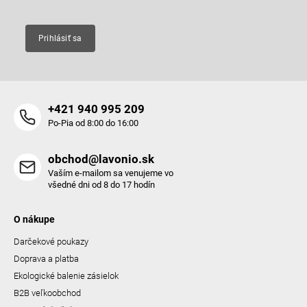
v
k
y
Prihlásiť sa
v
ý
p
i
s
+421 940 995 209
u
Po-Pia od 8:00 do 16:00
obchod@lavonio.sk
Vaším e-mailom sa venujeme vo
všedné dni od 8 do 17 hodín
O nákupe
Darčekové poukazy
Doprava a platba
Ekologické balenie zásielok
B2B veľkoobchod