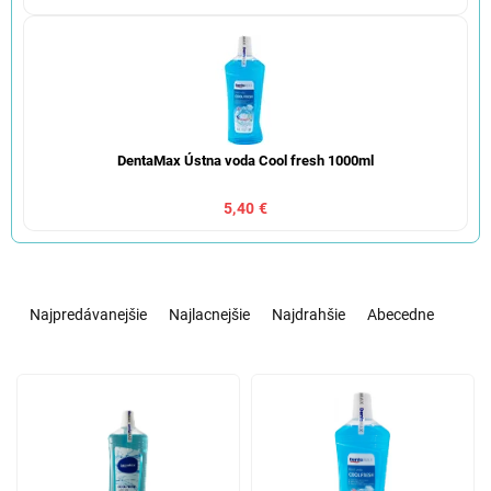
DentaMax Ústna voda Cool fresh 1000ml
5,40 €
R
a
Najpredávanejšie
Najlacnejšie
Najdrahšie
Abecedne
d
e
V
n
ý
i
p
e
i
p
s
r