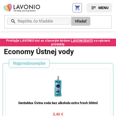
Prejsť
na
obsah
Hľadať
Privítajte LAVONIO dni so zľavovým kódom
LAVONIODAYS
na vybrané
produkty
Economy Ústnej vody
Najpredávanejšie
DentaMax Ústna voda bez alkoholu extra fresh 500ml
3,40 €