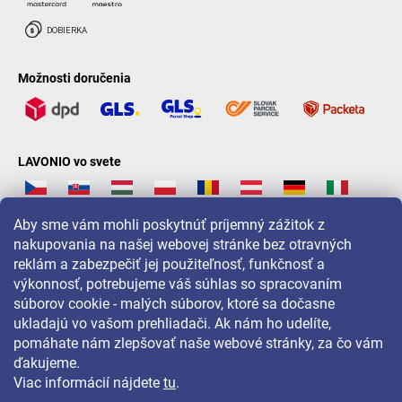
Možnosti doručenia
LAVONIO vo svete
Aby sme vám mohli poskytnúť príjemný zážitok z
nakupovania na našej webovej stránke bez otravných
reklám a zabezpečiť jej použiteľnosť, funkčnosť a
Pre akcie, súťaže a zľavy nás sledujte na:
výkonnosť, potrebujeme váš súhlas so spracovaním
súborov cookie - malých súborov, ktoré sa dočasne
ukladajú vo vašom prehliadači. Ak nám ho udelíte,
pomáhate nám zlepšovať naše webové stránky, za čo vám
ďakujeme.
Viac informácií nájdete
tu
.