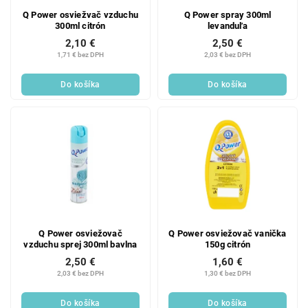
Q Power osviežvač vzduchu
Q Power spray 300ml
300ml citrón
levanduľa
2,10 €
2,50 €
1,71 € bez DPH
2,03 € bez DPH
Do košíka
Do košíka
Q Power osviežovač
Q Power osviežovač vanička
vzduchu sprej 300ml bavlna
150g citrón
2,50 €
1,60 €
2,03 € bez DPH
1,30 € bez DPH
Do košíka
Do košíka