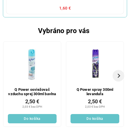
1,60 €
Vybráno pro vás
Q Power osviežovač
Q Power spray 300ml
vzduchu sprej 300ml bavlna
levanduľa
2,50 €
2,50 €
2,03 € bez DPH
2,03 € bez DPH
Do košíka
Do košíka