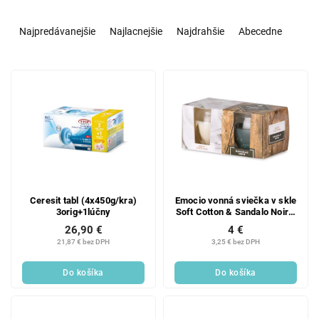
R
a
Najpredávanejšie
Najlacnejšie
Najdrahšie
Abecedne
d
e
V
n
ý
i
p
e
i
p
s
r
p
o
r
d
o
u
d
k
Ceresit tabl (4x450g/kra)
Emocio vonná sviečka v skle
3orig+1lúčny
Soft Cotton & Sandalo Noir 2
u
t
ks v krabičke 65x63mm
26,90 €
4 €
k
o
21,87 € bez DPH
3,25 € bez DPH
t
v
o
Do košíka
Do košíka
v