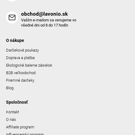
obchod@lavonio.sk
Vaším e-mailom sa venujeme vo
všedné dni od 8 do 17 hodín
O nákupe
Darčekové poukazy
Doprava a platba
Ekologické balenie zásielok
B2B veľkoobchod
Firemné darčeky
Blog
Spoločnosť
Kontakt
O nás
Affiliate program
Influencerský program