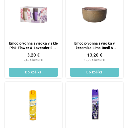
Emocio vonná sviečka v skle
Emocio vonná sviečka v
Pink Flower & Lavender 2 ks
keramike Lime Basil &
v krabičke 52x65mm
Mandarine, zelená trojknotá
3,20 €
13,20 €
130x65mm
2,60 € bez DPH
10,73 € bez DPH
Do košíka
Do košíka