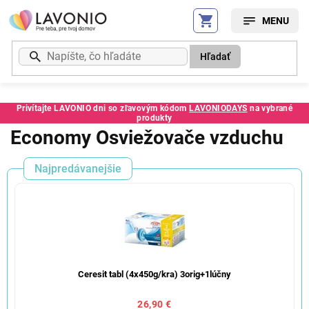
Prejsť
na
obsah
Hľadať
Privítajte LAVONIO dni so zľavovým kódom
LAVONIODAYS
na vybrané
produkty
Economy Osviežovače vzduchu
Najpredávanejšie
Ceresit tabl (4x450g/kra) 3orig+1lúčny
26,90 €