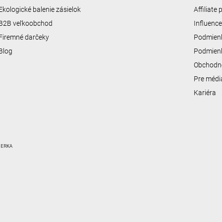
i
s
Ekologické balenie zásielok
Affiliate
u
B2B veľkoobchod
Influenc
Firemné darčeky
Podmienk
Blog
Podmienk
Obchodn
Pre médi
Kariéra