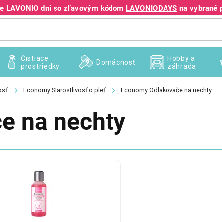
jte LAVONIO dni so zľavovým kódom
LAVONIODAYS
na vybrané 
+421 940 995 209
Čistiace
Hobby a
Domácnosť
prostriedky
záhrada
osť
Economy Starostlivosť o pleť
Economy Odlakovače na nechty
e na nechty