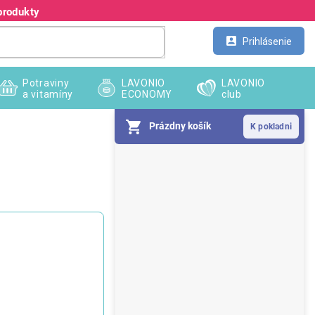
produkty
Kontakt
Veľkoobchod
Prihlásenie
Potraviny
LAVONIO
LAVONIO
a vitamíny
ECONOMY
club
Prázdny košík
B
o
č
n
ý
p
a
n
e
l