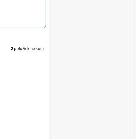
2
položiek celkom