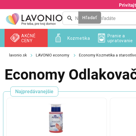
Prejsť
Privíta
na
obsah
Hľadať
AKČNÉ
Pranie a
Kozmetika
CENY
upratovanie
LAVONIO economy
Economy Kozmetika a starostliv
Economy Odlakovač
Najpredávanejšie