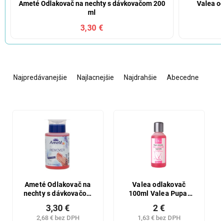
Ameté Odlakovač na nechty s dávkovačom 200
Valea o
ml
3,30 €
R
a
Najpredávanejšie
Najlacnejšie
Najdrahšie
Abecedne
d
e
n
V
i
ý
e
p
p
i
r
s
o
p
d
r
u
o
Ameté Odlakovač na
Valea odlakovač
k
nechty s dávkovačom
100ml Valea Pupal
d
200 ml
olej
t
u
3,30 €
2 €
o
k
2,68 € bez DPH
1,63 € bez DPH