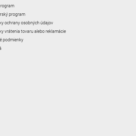
 program
erský program
y ochrany osobných údajov
y vrátenia tovaru alebo reklamácie
é podmienky
á