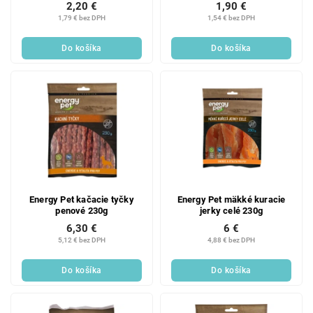
2,20 €
1,90 €
1,79 € bez DPH
1,54 € bez DPH
Do košíka
Do košíka
Energy Pet kačacie tyčky
Energy Pet mäkké kuracie
penové 230g
jerky celé 230g
6,30 €
6 €
5,12 € bez DPH
4,88 € bez DPH
Do košíka
Do košíka