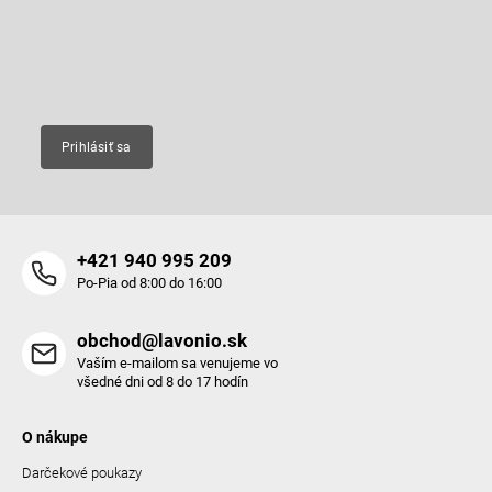
t
Vložte svoj e-mail a my Vám budeme zasielať informácie o nových
i
produktoch na našom e-shope.
i
e
e
p
Email
r
v
k
y
Prihlásiť sa
v
ý
p
i
s
+421 940 995 209
u
Po-Pia od 8:00 do 16:00
obchod@lavonio.sk
Vaším e-mailom sa venujeme vo
všedné dni od 8 do 17 hodín
O nákupe
Darčekové poukazy