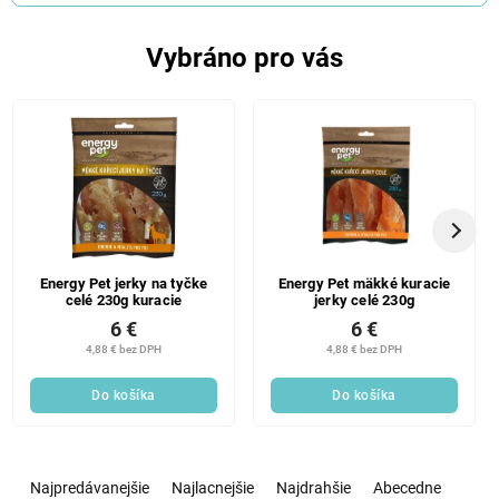
Vybráno pro vás
Energy Pet jerky na tyčke
Energy Pet mäkké kuracie
celé 230g kuracie
jerky celé 230g
6 €
6 €
4,88 € bez DPH
4,88 € bez DPH
Do košíka
Do košíka
R
a
Najpredávanejšie
Najlacnejšie
Najdrahšie
Abecedne