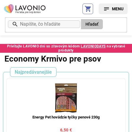
Prejsť
na
obsah
Hľadať
Privítajte LAVONIO dni so zľavovým kódom
LAVONIODAYS
na vybrané
produkty
Economy Krmivo pre psov
Najpredávanejšie
Energy Pet hovädzie tyčky penové 230g
6,50 €