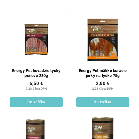
d
e
V
n
ý
i
p
e
i
p
s
r
p
o
r
d
o
u
d
k
Energy Pet hovädzie tyčky
Energy Pet mäkké kuracie
penové 230g
jerky na tyčke 75g
u
t
6,50 €
2,80 €
k
o
5,28 € bez DPH
2,28 € bez DPH
t
v
o
Do košíka
Do košíka
v