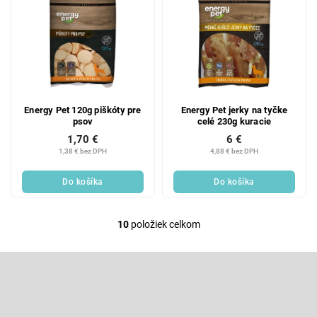
Energy Pet 120g piškóty pre
Energy Pet jerky na tyčke
psov
celé 230g kuracie
1,70 €
6 €
1,38 € bez DPH
4,88 € bez DPH
Do košíka
Do košíka
10
položiek celkom
O
v
l
Z
á
á
d
p
Odoberať newsletter
a
ä
c