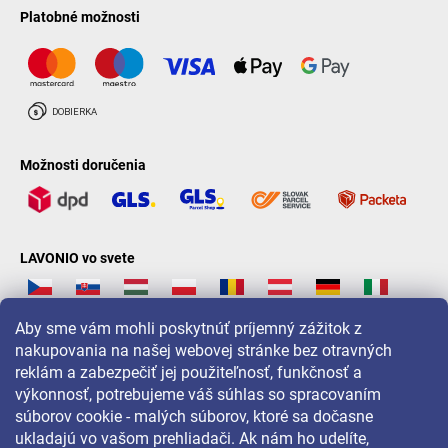
Platobné možnosti
Možnosti doručenia
LAVONIO vo svete
Aby sme vám mohli poskytnúť príjemný zážitok z
nakupovania na našej webovej stránke bez otravných
reklám a zabezpečiť jej použiteľnosť, funkčnosť a
Pre akcie, súťaže a zľavy nás sledujte na:
výkonnosť, potrebujeme váš súhlas so spracovaním
súborov cookie - malých súborov, ktoré sa dočasne
ukladajú vo vašom prehliadači. Ak nám ho udelíte,