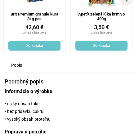
Brit Premium granule kura
Apetít zelená lúka krmivo
8kg pes
400g
42,60 €
3,50 €
34,63 € bez DPH
2,85 € bez DPH
Do košíka
Do košíka
Popis
Podrobný popis
Informácie o výrobku
• nízky obsah tuku
• bez prídavku cukru
• vysoký obsah proteínu
Príprava a použitie