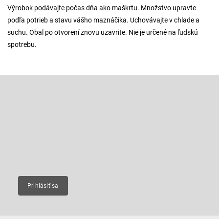
Výrobok podávajte počas dňa ako maškrtu. Množstvo upravte
podľa potrieb a stavu vášho maznáčika. Uchovávajte v chlade a
suchu. Obal po otvorení znovu uzavrite. Nie je určené na ľudskú
spotrebu.
Z
á
p
Odoberať newsletter
ä
t
Vložte svoj e-mail a my Vám budeme zasielať informácie o nových
produktoch na našom e-shope.
i
e
Email
Prihlásiť sa