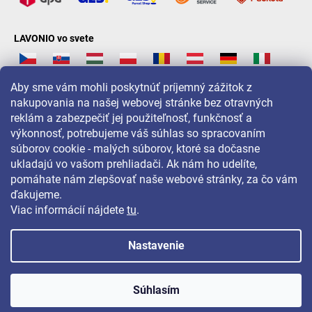
LAVONIO vo svete
Aby sme vám mohli poskytnúť príjemný zážitok z
nakupovania na našej webovej stránke bez otravných
reklám a zabezpečiť jej použiteľnosť, funkčnosť a
Pre akcie, súťaže a zľavy nás sledujte na:
výkonnosť, potrebujeme váš súhlas so spracovaním
súborov cookie - malých súborov, ktoré sa dočasne
ukladajú vo vašom prehliadači. Ak nám ho udelíte,
pomáhate nám zlepšovať naše webové stránky, za čo vám
ďakujeme.
Viac informácií nájdete
tu
.
Nastavenie
Copyright 2026
LAVONIO.sk
. Všetky práva vyhradené.
Súhlasím