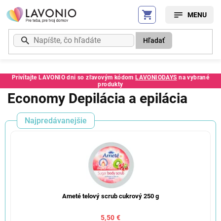
Prejsť
na
obsah
Hľadať
Privítajte LAVONIO dni so zľavovým kódom
LAVONIODAYS
na vybrané
produkty
Economy Depilácia a epilácia
Najpredávanejšie
Ameté telový scrub cukrový 250 g
5,50 €