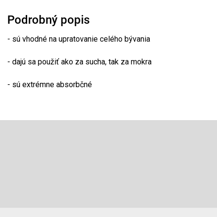
Podrobný popis
- sú vhodné na upratovanie celého bývania
- dajú sa použiť ako za sucha, tak za mokra
- sú extrémne absorbčné
Z
á
p
Odoberať newsletter
ä
t
Vložte svoj e-mail a my Vám budeme zasielať informácie o 
i
produktoch na našom e-shope.
e