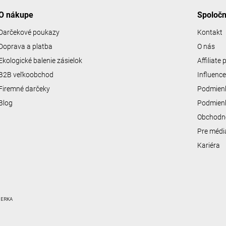
O nákupe
Spoloč
Darčekové poukazy
Kontakt
Doprava a platba
O nás
Ekologické balenie zásielok
Affiliate
B2B veľkoobchod
Influenc
Firemné darčeky
Podmienk
Blog
Podmienk
Obchodn
Pre médi
Kariéra