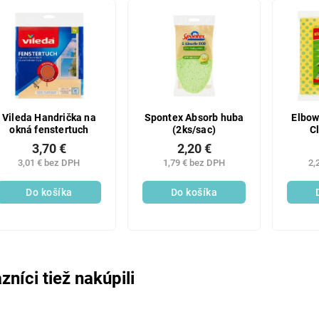
Vileda Handrička na
Spontex Absorb huba
Elbow
okná fenstertuch
(2ks/sac)
C
absor
3,70 €
2,20 €
3,01 € bez DPH
1,79 € bez DPH
2,
Do košíka
Do košíka
zníci tiež nakúpili