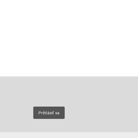
Email
nových
Prihlásiť sa