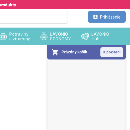
produkty
Kontakt
Veľkoobchod
Prihlásenie
Potraviny
LAVONIO
LAVONIO
a vitamíny
ECONOMY
club
Prázdny košík
B
o
č
n
ý
p
a
n
e
l