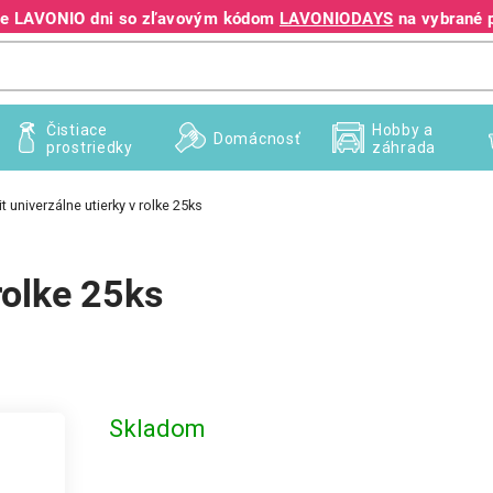
jte LAVONIO dni so zľavovým kódom
LAVONIODAYS
na vybrané 
+421 940 995 209
Čistiace
Hobby a
Domácnosť
prostriedky
záhrada
t univerzálne utierky v rolke 25ks
rolke 25ks
Skladom