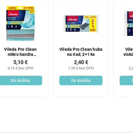
Vileda Pro Clean
Vileda Pro Clean huba
Vil
mikro handra
na riad, 2+1 ks
visk
univerzálna, 2+1 ks
5,10 €
2,40 €
4,15 € bez DPH
1,95 € bez DPH
2,
Do košíka
Do košíka