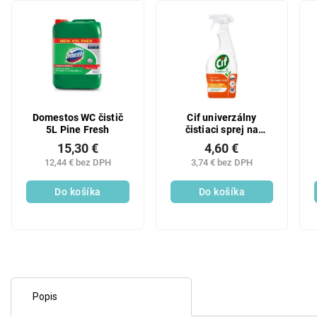
Domestos WC čistič
Cif univerzálny
5L Pine Fresh
čistiaci sprej na
mastnotu, 750 ml
15,30 €
4,60 €
12,44 € bez DPH
3,74 € bez DPH
Do košíka
Do košíka
Popis