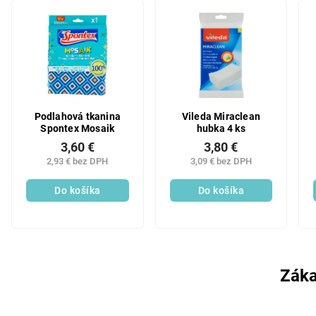
Podlahová tkanina
Vileda Miraclean
Spontex Mosaik
hubka 4 ks
3,60 €
3,80 €
2,93 € bez DPH
3,09 € bez DPH
Do košíka
Do košíka
Záka