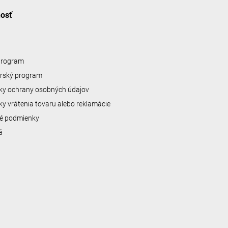
nosť
 program
erský program
y ochrany osobných údajov
y vrátenia tovaru alebo reklamácie
é podmienky
á