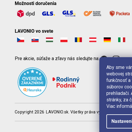
Možnosti doručenia
LAVONIO vo svete
Pre akcie, súťaže a zľavy nás sledujte na:
Aby sme vám
webovej strá
funkčnosť a
súborov coo
prehliadači
stránky, za 
Viac informá
Copyright 2026
LAVONIO.sk
. Všetky práva vyhradené.
Nastaven