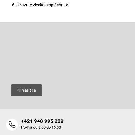
Uzavrite viečko a spláchnite.
Z
á
p
Odoberať newsletter
ä
t
Vložte svoj e-mail a my Vám budeme zasielať informácie o nových
produktoch na našom e-shope.
i
e
Email
Prihlásiť sa
+421 940 995 209
Po-Pia od 8:00 do 16:00