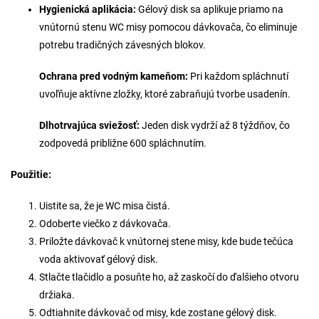
Hygienická aplikácia:
Gélový disk sa aplikuje priamo na
vnútornú stenu WC misy pomocou dávkovača, čo eliminuje
potrebu tradičných závesných blokov.
Ochrana pred vodným kameňom:
Pri každom spláchnutí
uvoľňuje aktívne zložky, ktoré zabraňujú tvorbe usadenín.
Dlhotrvajúca sviežosť:
Jeden disk vydrží až 8 týždňov, čo
zodpovedá približne 600 spláchnutím.
Použitie:
Uistite sa, že je WC misa čistá.
Odoberte viečko z dávkovača.
Priložte dávkovač k vnútornej stene misy, kde bude tečúca
voda aktivovať gélový disk.
Stlačte tlačidlo a posuňte ho, až zaskočí do ďalšieho otvoru
držiaka.
Odtiahnite dávkovač od misy, kde zostane gélový disk.