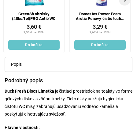
GreenSh obrúsky
Domestos Power Foam
(40ks/fol)PRO Antib WC
Arctic Penový čistič toaliet
a kúpeľní 435 ml
3,60 €
3,29 €
2,93 € bez DPH
2,67 € bez DPH
Do košíka
Do košíka
Popis
Podrobný popis
Duck Fresh Discs Limetka
je čistiaci prostriedok na toalety vo forme
gélových diskov s vôňou limetky. Tieto disky udržujú hygienickú
čistotu WC misy, zabraňujú usadzovaniu vodného kameňa a
poskytujú dlhotrvajúcu sviežosť.
Hlavné vlastnosti: