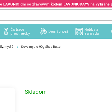
jte LAVONIO dni so zľavovým kódom
LAVONIODAYS
na vybrané 
+421 940 995 209
Čistiace
Hobby a
Domácnosť
prostriedky
záhrada
ly, mydlá
Dove mydlo 90g Shea Butter
Skladom