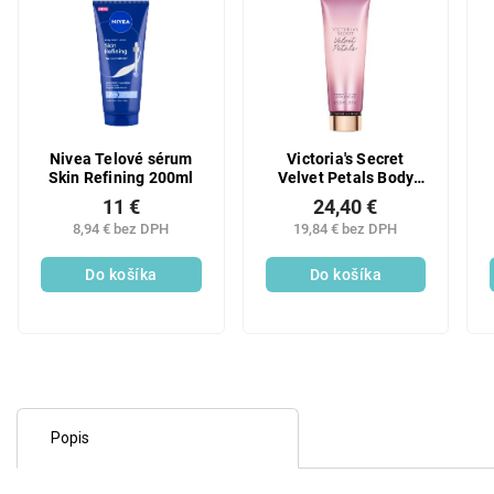
Nivea Telové sérum
Victoria's Secret
Skin Refining 200ml
Velvet Petals Body
Lotion 236ml
11 €
24,40 €
8,94 € bez DPH
19,84 € bez DPH
Do košíka
Do košíka
Popis