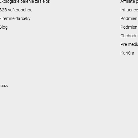
Ekologické balenie zásielok
Affiliate
B2B veľkoobchod
Influenc
Firemné darčeky
Podmienk
Blog
Podmienk
Obchodn
Pre médi
Kariéra