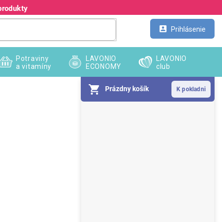
produkty
Kontakt
Veľkoobchod
Prihlásenie
Potraviny
LAVONIO
LAVONIO
a vitamíny
ECONOMY
club
Prázdny košík
B
o
č
n
ý
p
a
n
e
l