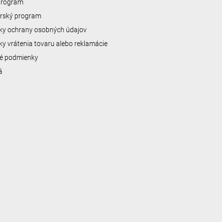
 program
erský program
y ochrany osobných údajov
y vrátenia tovaru alebo reklamácie
é podmienky
á