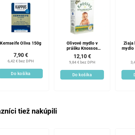
Kernseife Oliva 150g
Olivové mydlo v
Ziaja
prášku Knossos
mydlo 
zelené (1 kg)
7,90 €
12,10 €
6,42 € bez DPH
9,84 € bez DPH
3,
Do košíka
Do košíka
zníci tiež nakúpili