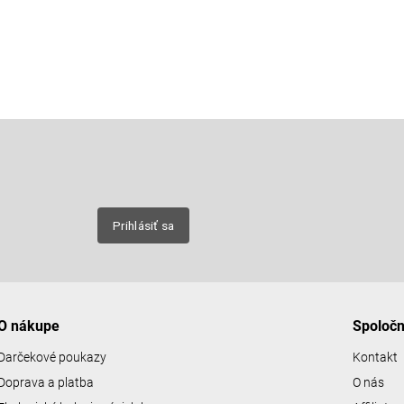
Email
nových
Prihlásiť sa
O nákupe
Spoloč
Darčekové poukazy
Kontakt
Doprava a platba
O nás