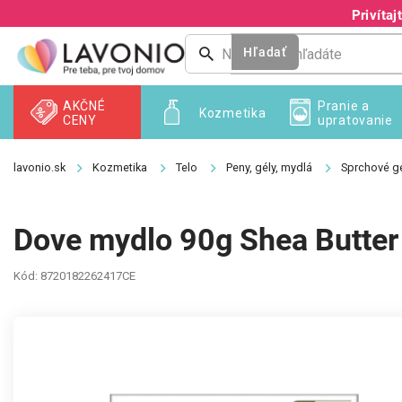
Prejsť
Privíta
na
obsah
Hľadať
AKČNÉ
Pranie a
Kozmetika
CENY
upratovanie
Kozmetika
Telo
Peny, gély, mydlá
Sprchové gé
Dove mydlo 90g Shea Butter
Kód:
8720182262417CE