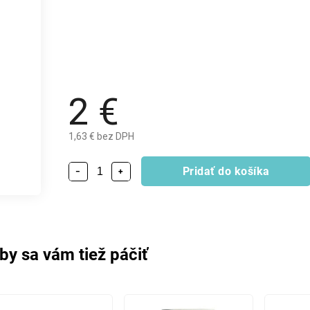
2 €
1,63 € bez DPH
Pridať do košíka
−
+
by sa vám tiež páčiť