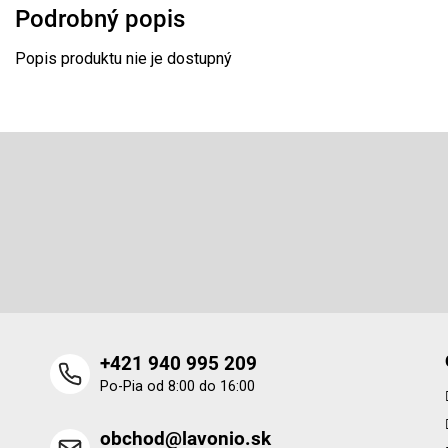
Podrobný popis
Popis produktu nie je dostupný
Z
á
p
Odoberať newsletter
ä
t
Vložte svoj e-mail a my Vám budeme zasielať informácie o 
i
produktoch na našom e-shope.
e
+421 940 995 209
Po-Pia od 8:00 do 16:00
obchod@lavonio.sk