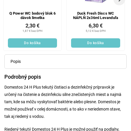
Q Power WC bodový blok 6
Duck Fresh Discs WC
dávok limetka
NÁPLŇ 2x36ml Levanduľa
2,30 €
6,30 €
1,87 € bez DPH
5,12 € bez DPH
Do košíka
Do košíka
Popis
Podrobný popis
Domestos 24 H Plus tekutý čistiaci a dezinfekčný prípravok je
určený na čistenie a dezinfekciu silne znečistených miest a najmä
tam, kde sa môžu vyskytovať baktérie alebo plesne. Domestos je
možné používať v celej domácnosti, a to ako v neriedenom stave,
tak aj riedený s vodou.
Riedený tekutý Domestos 24 H Plus je možné použiť na podlahy,