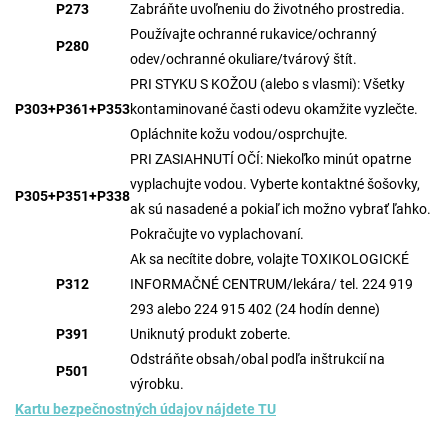
P273
Zabráňte uvoľneniu do životného prostredia.
Používajte ochranné rukavice/ochranný
P280
odev/ochranné okuliare/tvárový štít.
PRI STYKU S KOŽOU (alebo s vlasmi): Všetky
P303+P361+P353
kontaminované časti odevu okamžite vyzlečte.
Opláchnite kožu vodou/osprchujte.
PRI ZASIAHNUTÍ OČÍ: Niekoľko minút opatrne
vyplachujte vodou. Vyberte kontaktné šošovky,
P305+P351+P338
ak sú nasadené a pokiaľ ich možno vybrať ľahko.
Pokračujte vo vyplachovaní.
Ak sa necítite dobre, volajte TOXIKOLOGICKÉ
P312
INFORMAČNÉ CENTRUM/lekára/ tel. 224 919
293 alebo 224 915 402 (24 hodín denne)
P391
Uniknutý produkt zoberte.
Odstráňte obsah/obal podľa inštrukcií na
P501
výrobku.
Kartu bezpečnostných údajov nájdete TU