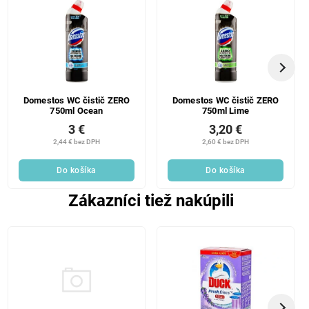
Domestos WC čistič ZERO
Domestos WC čistič ZERO
750ml Ocean
750ml Lime
3 €
3,20 €
2,44 € bez DPH
2,60 € bez DPH
Do košíka
Do košíka
Zákazníci tiež nakúpili