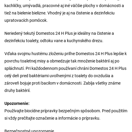
kachličky, umývadlá, pracovné aj iné väčšie plochy v domácnosti a
tiež na bielenie bielizne. Vhodný je aj na čistenie a dezinfekciu
upratovacích pomôcok.
Neriedený tekutý Domestos 24 H Plus je ideálny na čistenie a
dezinfekciu toalety, odtoku vane a kuchynského drezu.
Vďaka svojmu hustému zloženiu priľne Domestos 24 H Plus lepšie k
povrchu toaletnej misy a obmedzuje tak množenie baktérií aj po
spláchnutí. Pri každodennom používaní chráni Domestos 24 H Plus
celý deň pred baktériami uvoľnenými z toalety do ovzdušia a
zároveň bojuje proti bacilom v domácnosti. Zabíja všetky známe
druhy baktérií.
Upozornenie:
Používajte biocídne prípravky bezpečným spôsobom. Pred použitím
si vždy prečítajte označenie a informácie o prípravku.
Bezpečnostné upozornenie