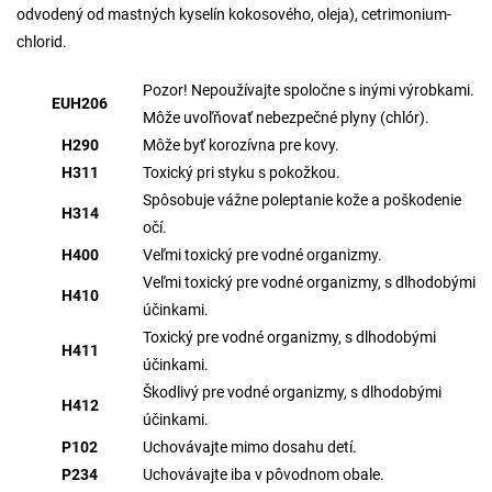
odvodený od mastných kyselín kokosového, oleja), cetrimonium-
chlorid.
Pozor! Nepoužívajte spoločne s inými výrobkami.
EUH206
Môže uvoľňovať nebezpečné plyny (chlór).
H290
Môže byť korozívna pre kovy.
H311
Toxický pri styku s pokožkou.
Spôsobuje vážne poleptanie kože a poškodenie
H314
očí.
H400
Veľmi toxický pre vodné organizmy.
Veľmi toxický pre vodné organizmy, s dlhodobými
H410
účinkami.
Toxický pre vodné organizmy, s dlhodobými
H411
účinkami.
Škodlivý pre vodné organizmy, s dlhodobými
H412
účinkami.
P102
Uchovávajte mimo dosahu detí.
P234
Uchovávajte iba v pôvodnom obale.